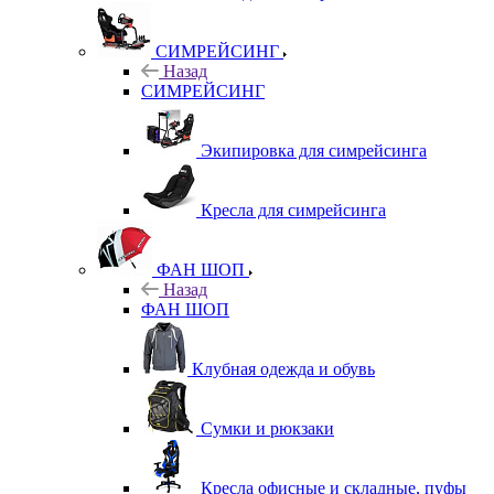
СИМРЕЙСИНГ
Назад
СИМРЕЙСИНГ
Экипировка для симрейсинга
Кресла для симрейсинга
ФАН ШОП
Назад
ФАН ШОП
Клубная одежда и обувь
Сумки и рюкзаки
Кресла офисные и складные, пуфы