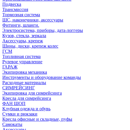
Подвеска
Трансмиссия
Тормозная система
ШС, наконечники, аксессуары
Фитинги, шланги.
Электросистема, приборы, дата-логгеры
Кузов, стекла, зеркала
Аксессуары, крепеж
Шины, диски, крепеж колес
ГСМ
Топливная система
Рулевое управление
ГАРАЖ
Экипировка механика
Инструменты и оборудование команды
Расходные материалы
СИМРЕЙСИНГ
Экипировка для симрейсинга
Кресла для симрейсинга
ФАН ШОП
Клубная одежда и обувь
Сумки и рюкзаки
Кресла офисные и складные, пуфы
Самокаты
Аксессуары