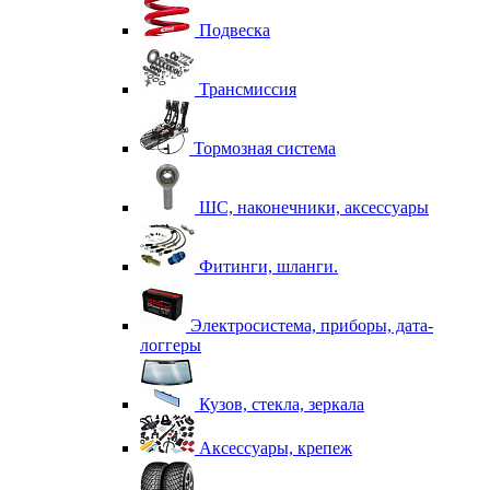
Подвеска
Трансмиссия
Тормозная система
ШС, наконечники, аксессуары
Фитинги, шланги.
Электросистема, приборы, дата-
логгеры
Кузов, стекла, зеркала
Аксессуары, крепеж