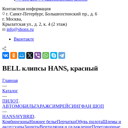
Контактная информация
г. Санкт-Петербург, Большеохтинский пр., д. 6
г. Москва,
Крылатская ул., д. 2, к. 4 (2 этаж)
info@shonx.ru
Вконтакте
BELL клипсы HANS, красный
Главная
—
Каталог
—
ПИЛОТ
АВТОМОБИЛЬ
ГАРАЖ
СИМРЕЙСИНГ
ФАН ШОП
—
HANS/HYBRID
Комбинезоны
Нижнее белье
Перчатки
Обувь пилота
Шлемы и
аксессуары
Защиты
Вентиляция и охлаждение
Переговорные