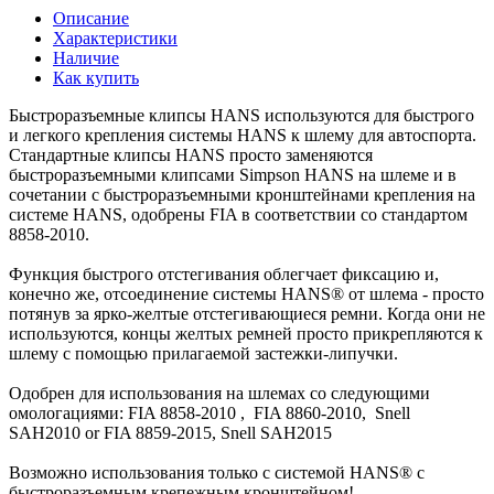
Описание
Характеристики
Наличие
Как купить
Быстроразъемные клипсы HANS используются для быстрого
и легкого крепления системы HANS к шлему для автоспорта.
Стандартные клипсы HANS просто заменяются
быстроразъемными клипсами Simpson HANS на шлеме и в
сочетании с быстроразъемными кронштейнами крепления на
системе HANS, одобрены FIA в соответствии со стандартом
8858-2010.
Функция быстрого отстегивания облегчает фиксацию и,
конечно же, отсоединение системы HANS® от шлема - просто
потянув за ярко-желтые отстегивающиеся ремни. Когда они не
используются, концы желтых ремней просто прикрепляются к
шлему с помощью прилагаемой застежки-липучки.
Одобрен для использования на шлемах со следующими
омологациями: FIA 8858-2010 , FIA 8860-2010, Snell
SAH2010 or FIA 8859-2015, Snell SAH2015
Возможно использования только с системой HANS® с
быстроразъемным крепежным кронштейном!