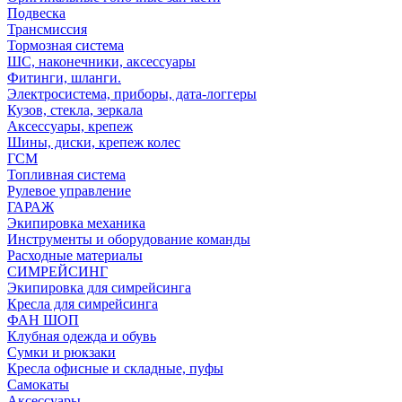
Подвеска
Трансмиссия
Тормозная система
ШС, наконечники, аксессуары
Фитинги, шланги.
Электросистема, приборы, дата-логгеры
Кузов, стекла, зеркала
Аксессуары, крепеж
Шины, диски, крепеж колес
ГСМ
Топливная система
Рулевое управление
ГАРАЖ
Экипировка механика
Инструменты и оборудование команды
Расходные материалы
СИМРЕЙСИНГ
Экипировка для симрейсинга
Кресла для симрейсинга
ФАН ШОП
Клубная одежда и обувь
Сумки и рюкзаки
Кресла офисные и складные, пуфы
Самокаты
Аксессуары