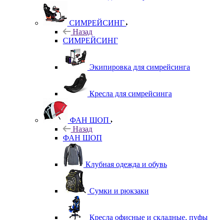
СИМРЕЙСИНГ
Назад
СИМРЕЙСИНГ
Экипировка для симрейсинга
Кресла для симрейсинга
ФАН ШОП
Назад
ФАН ШОП
Клубная одежда и обувь
Сумки и рюкзаки
Кресла офисные и складные, пуфы