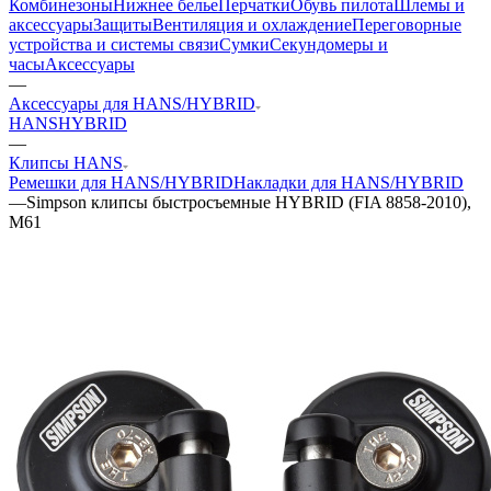
Комбинезоны
Нижнее белье
Перчатки
Обувь пилота
Шлемы и
аксессуары
Защиты
Вентиляция и охлаждение
Переговорные
устройства и системы связи
Сумки
Секундомеры и
часы
Аксессуары
—
Аксессуары для HANS/HYBRID
HANS
HYBRID
—
Клипсы HANS
Ремешки для HANS/HYBRID
Накладки для HANS/HYBRID
—
Simpson клипсы быстросъемные HYBRID (FIA 8858-2010),
M61