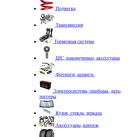
Подвеска
Трансмиссия
Тормозная система
ШС, наконечники, аксессуары
Фитинги, шланги.
Электросистема, приборы, дата-
логгеры
Кузов, стекла, зеркала
Аксессуары, крепеж