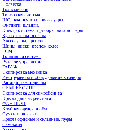
Подвеска
Трансмиссия
Тормозная система
ШС, наконечники, аксессуары
Фитинги, шланги.
Электросистема, приборы, дата-логгеры
Кузов, стекла, зеркала
Аксессуары, крепеж
Шины, диски, крепеж колес
ГСМ
Топливная система
Рулевое управление
ГАРАЖ
Экипировка механика
Инструменты и оборудование команды
Расходные материалы
СИМРЕЙСИНГ
Экипировка для симрейсинга
Кресла для симрейсинга
ФАН ШОП
Клубная одежда и обувь
Сумки и рюкзаки
Кресла офисные и складные, пуфы
Самокаты
Аксессуары