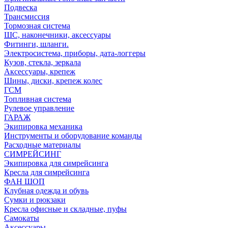
Подвеска
Трансмиссия
Тормозная система
ШС, наконечники, аксессуары
Фитинги, шланги.
Электросистема, приборы, дата-логгеры
Кузов, стекла, зеркала
Аксессуары, крепеж
Шины, диски, крепеж колес
ГСМ
Топливная система
Рулевое управление
ГАРАЖ
Экипировка механика
Инструменты и оборудование команды
Расходные материалы
СИМРЕЙСИНГ
Экипировка для симрейсинга
Кресла для симрейсинга
ФАН ШОП
Клубная одежда и обувь
Сумки и рюкзаки
Кресла офисные и складные, пуфы
Самокаты
Аксессуары