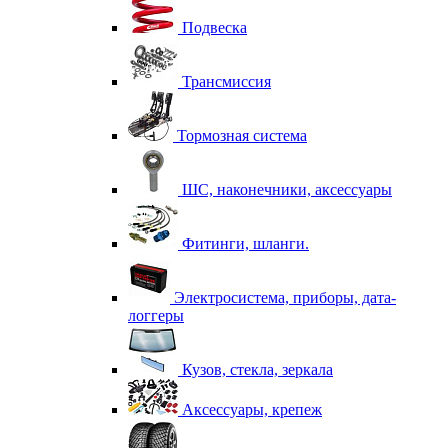
Подвеска
Трансмиссия
Тормозная система
ШС, наконечники, аксессуары
Фитинги, шланги.
Электросистема, приборы, дата-
логгеры
Кузов, стекла, зеркала
Аксессуары, крепеж