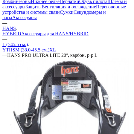
Комбинезоны
Нижнее белье
Перчатки
Обувь пилота
Шлемы и
аксессуары
Защиты
Вентиляция и охлаждение
Переговорные
устройства и системы связи
Сумки
Секундомеры и
часы
Аксессуары
—
HANS
HYBRID
Аксессуары для HANS/HYBRID
—
L (>45.5 см.)
YTH
S
M (38.0-45.5 см.)
XL
—
HANS PRO ULTRA LITE 20°, карбон, р-р L