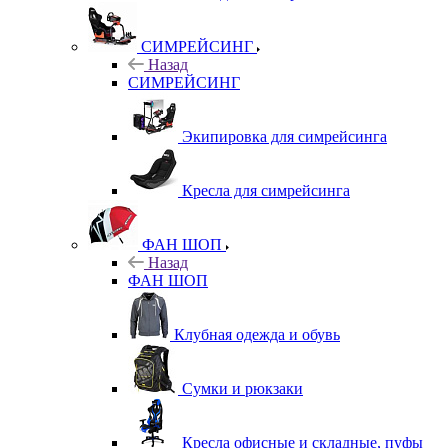
СИМРЕЙСИНГ
Назад
СИМРЕЙСИНГ
Экипировка для симрейсинга
Кресла для симрейсинга
ФАН ШОП
Назад
ФАН ШОП
Клубная одежда и обувь
Сумки и рюкзаки
Кресла офисные и складные, пуфы