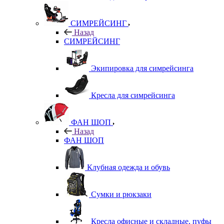
СИМРЕЙСИНГ
Назад
СИМРЕЙСИНГ
Экипировка для симрейсинга
Кресла для симрейсинга
ФАН ШОП
Назад
ФАН ШОП
Клубная одежда и обувь
Сумки и рюкзаки
Кресла офисные и складные, пуфы