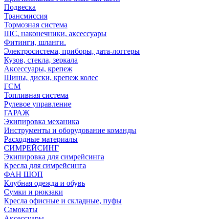
Подвеска
Трансмиссия
Тормозная система
ШС, наконечники, аксессуары
Фитинги, шланги.
Электросистема, приборы, дата-логгеры
Кузов, стекла, зеркала
Аксессуары, крепеж
Шины, диски, крепеж колес
ГСМ
Топливная система
Рулевое управление
ГАРАЖ
Экипировка механика
Инструменты и оборудование команды
Расходные материалы
СИМРЕЙСИНГ
Экипировка для симрейсинга
Кресла для симрейсинга
ФАН ШОП
Клубная одежда и обувь
Сумки и рюкзаки
Кресла офисные и складные, пуфы
Самокаты
Аксессуары