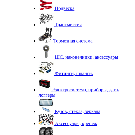
Подвеска
Трансмиссия
Тормозная система
ШС, наконечники, аксессуары
Фитинги, шланги.
Электросистема, приборы, дата-
логгеры
Кузов, стекла, зеркала
Аксессуары, крепеж