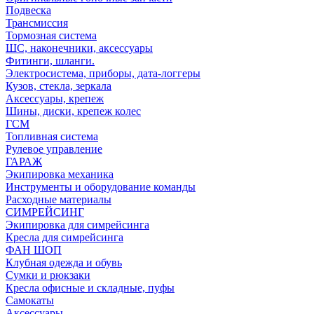
Подвеска
Трансмиссия
Тормозная система
ШС, наконечники, аксессуары
Фитинги, шланги.
Электросистема, приборы, дата-логгеры
Кузов, стекла, зеркала
Аксессуары, крепеж
Шины, диски, крепеж колес
ГСМ
Топливная система
Рулевое управление
ГАРАЖ
Экипировка механика
Инструменты и оборудование команды
Расходные материалы
СИМРЕЙСИНГ
Экипировка для симрейсинга
Кресла для симрейсинга
ФАН ШОП
Клубная одежда и обувь
Сумки и рюкзаки
Кресла офисные и складные, пуфы
Самокаты
Аксессуары