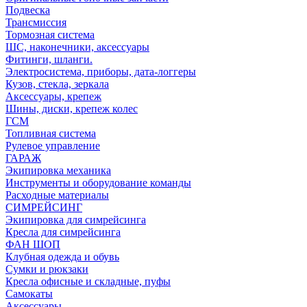
Подвеска
Трансмиссия
Тормозная система
ШС, наконечники, аксессуары
Фитинги, шланги.
Электросистема, приборы, дата-логгеры
Кузов, стекла, зеркала
Аксессуары, крепеж
Шины, диски, крепеж колес
ГСМ
Топливная система
Рулевое управление
ГАРАЖ
Экипировка механика
Инструменты и оборудование команды
Расходные материалы
СИМРЕЙСИНГ
Экипировка для симрейсинга
Кресла для симрейсинга
ФАН ШОП
Клубная одежда и обувь
Сумки и рюкзаки
Кресла офисные и складные, пуфы
Самокаты
Аксессуары