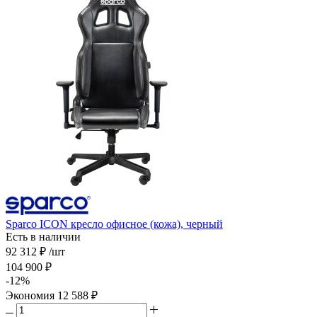
Sparco ICON кресло офисное (кожа), черный
Есть в наличии
92 312
₽
/шт
104 900
₽
-
12
%
Экономия
12 588
₽