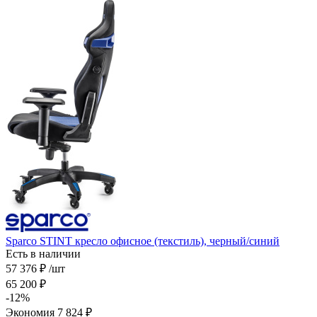
Sparco STINT кресло офисное (текстиль), черный/синий
Есть в наличии
57 376
₽
/шт
65 200
₽
-
12
%
Экономия
7 824
₽