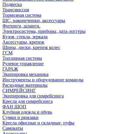
Подвеска
Трансмиссия
Тормозная система
ШС, наконечники, аксессуары
Фитинги, шланги.
Электросистема, приборы, дата-логгеры
Кузов, стекла, зеркала
Аксессуары, крепеж
Шины, диски, крепеж колес
ГСМ
Топливная система
Рулевое управление
ГАРАЖ
Экипировка механика
Инструменты и оборудование команды
Расходные материалы
СИМРЕЙСИНГ
Экипировка для симрейсинга
Кресла для симрейсинга
ФАН ШОП
Клубная одежда и обувь
Сумки и рюкзаки
Кресла офисные и складные, пуфы
Самокаты
Аксессуары