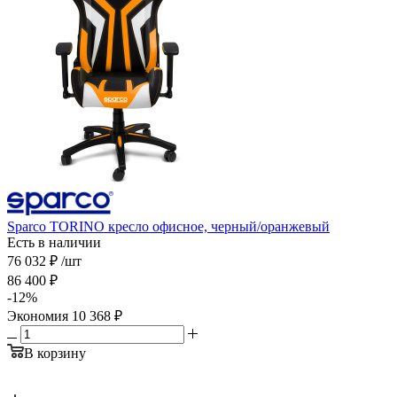
Sparco TORINO кресло офисное, черный/оранжевый
Есть в наличии
76 032
₽
/шт
86 400
₽
-
12
%
Экономия
10 368
₽
В корзину