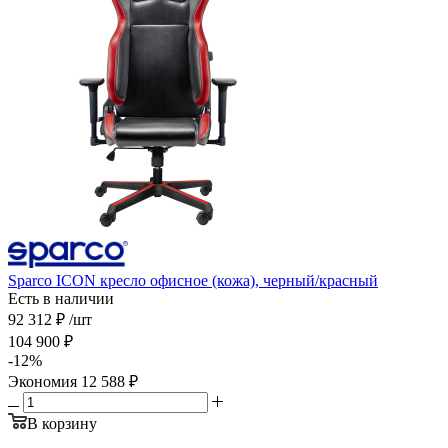
Sparco ICON кресло офисное (кожа), черный/красный
Есть в наличии
92 312
₽
/шт
104 900
₽
-
12
%
Экономия
12 588
₽
В корзину