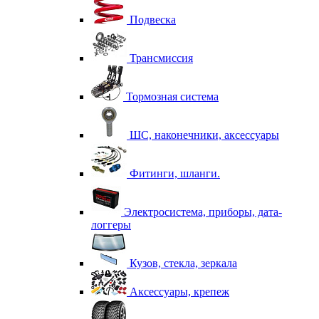
Подвеска
Трансмиссия
Тормозная система
ШС, наконечники, аксессуары
Фитинги, шланги.
Электросистема, приборы, дата-
логгеры
Кузов, стекла, зеркала
Аксессуары, крепеж