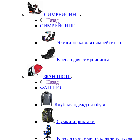
СИМРЕЙСИНГ
Назад
СИМРЕЙСИНГ
Экипировка для симрейсинга
Кресла для симрейсинга
ФАН ШОП
Назад
ФАН ШОП
Клубная одежда и обувь
Сумки и рюкзаки
Кресла офисные и складные, пуфы