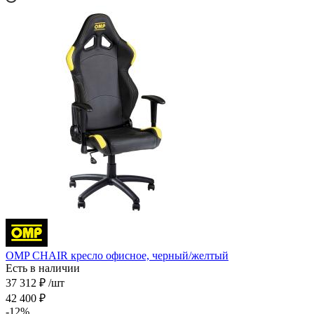
OMP CHAIR кресло офисное, черный/желтый
Есть в наличии
37 312
₽
/шт
42 400
₽
-
12
%