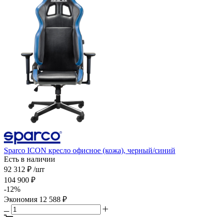
Sparco ICON кресло офисное (кожа), черный/синий
Есть в наличии
92 312
₽
/шт
104 900
₽
-
12
%
Экономия
12 588
₽