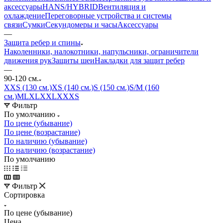
аксессуары
HANS/HYBRID
Вентиляция и
охлаждение
Переговорные устройства и системы
связи
Сумки
Секундомеры и часы
Аксессуары
—
Защита ребер и спины
Наколенники, налокотники, напульсники, ограничители
движения рук
Защиты шеи
Накладки для защит ребер
—
90-120 см.
XXS (130 см.)
XS (140 см.)
S (150 см.)
S/M (160
см.)
M
L
XL
XXL
XXXS
Фильтр
По умолчанию
По цене (убывание)
По цене (возрастание)
По наличию (убывание)
По наличию (возрастание)
По умолчанию
Фильтр
Сортировка
По цене (убывание)
Цена