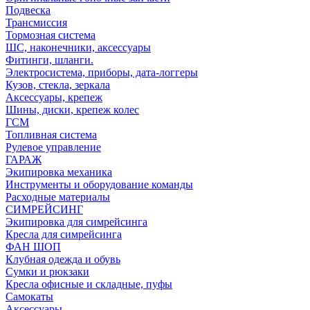
Подвеска
Трансмиссия
Тормозная система
ШС, наконечники, аксессуары
Фитинги, шланги.
Электросистема, приборы, дата-логгеры
Кузов, стекла, зеркала
Аксессуары, крепеж
Шины, диски, крепеж колес
ГСМ
Топливная система
Рулевое управление
ГАРАЖ
Экипировка механика
Инструменты и оборудование команды
Расходные материалы
СИМРЕЙСИНГ
Экипировка для симрейсинга
Кресла для симрейсинга
ФАН ШОП
Клубная одежда и обувь
Сумки и рюкзаки
Кресла офисные и складные, пуфы
Самокаты
Аксессуары