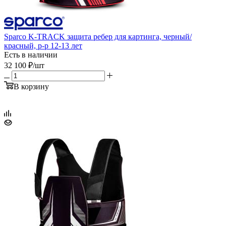
Sparco K-TRACK защита ребер для картинга, черный/
красный, р-р 12-13 лет
Есть в наличии
32 100
₽
/шт
В корзину