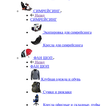
СИМРЕЙСИНГ
Назад
СИМРЕЙСИНГ
Экипировка для симрейсинга
Кресла для симрейсинга
ФАН ШОП
Назад
ФАН ШОП
Клубная одежда и обувь
Сумки и рюкзаки
Кресла офисные и складные, пуфы