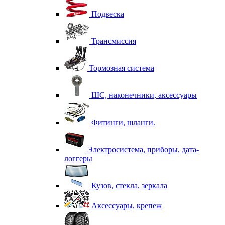
Подвеска
Трансмиссия
Тормозная система
ШС, наконечники, аксессуары
Фитинги, шланги.
Электросистема, приборы, дата-
логгеры
Кузов, стекла, зеркала
Аксессуары, крепеж