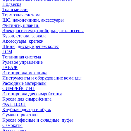
Подвеска
Трансмиссия
Тормозная система
ШС, наконечники, аксессуары
Фитинги, шланги.
Электросистема, приборы, дата-логгеры
Кузов, стекла, зеркала
Аксессуары, крепеж
Шины, диски, крепеж колес
ГСМ
Топливная система
Рулевое управление
ГАРАЖ
Экипировка механика
Инструменты и оборудование команды
Расходные материалы
СИМРЕЙСИНГ
Экипировка для симрейсинга
Кресла для симрейсинга
ФАН ШОП
Клубная одежда и обувь
Сумки и рюкзаки
Кресла офисные и складные, пуфы
Самокаты
Аксессуары