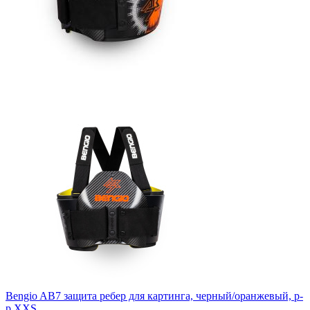
Bengio AB7 защита ребер для картинга, черный/оранжевый, р-
р XXS