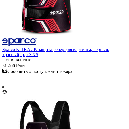
Sparco K-TRACK защита ребер для картинга, черный/
красный, р-р XXS
Нет в наличии
31 400
₽
/шт
Сообщить о поступлении товара