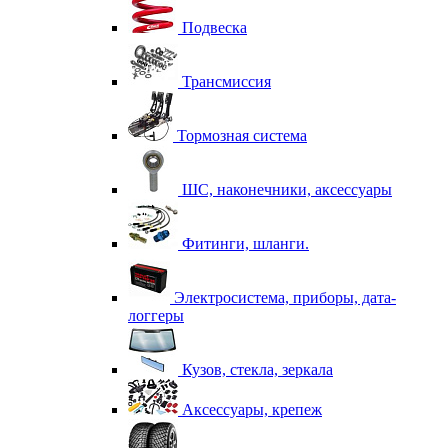
Подвеска
Трансмиссия
Тормозная система
ШС, наконечники, аксессуары
Фитинги, шланги.
Электросистема, приборы, дата-
логгеры
Кузов, стекла, зеркала
Аксессуары, крепеж