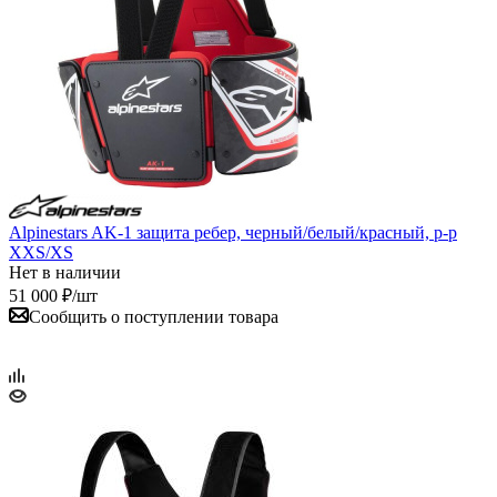
Alpinestars AK-1 защита ребер, черный/белый/красный, р-р
XXS/XS
Нет в наличии
51 000
₽
/шт
Сообщить о поступлении товара