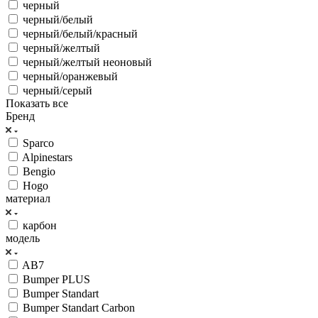
черный
черный/белый
черный/белый/красный
черный/желтый
черный/желтый неоновый
черный/оранжевый
черный/серый
Показать все
Бренд
Sparco
Alpinestars
Bengio
Hogo
материал
карбон
модель
AB7
Bumper PLUS
Bumper Standart
Bumper Standart Carbon