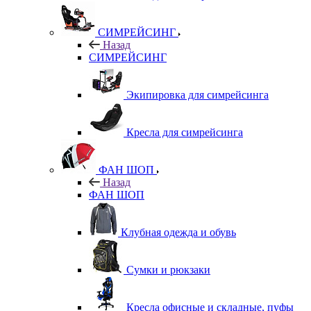
СИМРЕЙСИНГ
Назад
СИМРЕЙСИНГ
Экипировка для симрейсинга
Кресла для симрейсинга
ФАН ШОП
Назад
ФАН ШОП
Клубная одежда и обувь
Сумки и рюкзаки
Кресла офисные и складные, пуфы