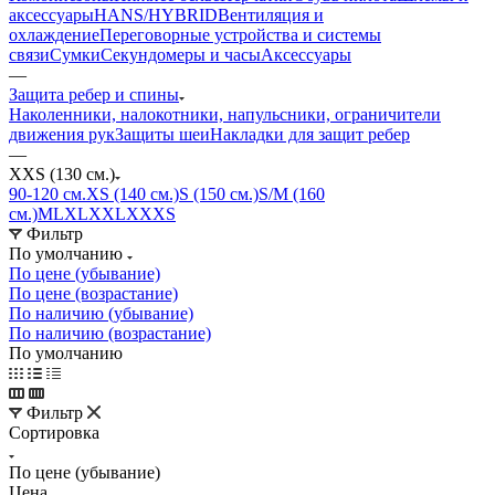
аксессуары
HANS/HYBRID
Вентиляция и
охлаждение
Переговорные устройства и системы
связи
Сумки
Секундомеры и часы
Аксессуары
—
Защита ребер и спины
Наколенники, налокотники, напульсники, ограничители
движения рук
Защиты шеи
Накладки для защит ребер
—
XXS (130 см.)
90-120 см.
XS (140 см.)
S (150 см.)
S/M (160
см.)
M
L
XL
XXL
XXXS
Фильтр
По умолчанию
По цене (убывание)
По цене (возрастание)
По наличию (убывание)
По наличию (возрастание)
По умолчанию
Фильтр
Сортировка
По цене (убывание)
Цена