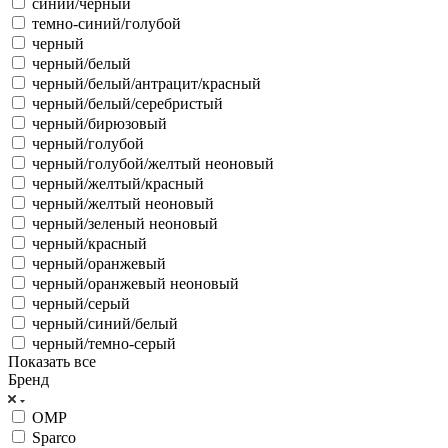
синий/черный
темно-синий/голубой
черный
черный/белый
черный/белый/антрацит/красный
черный/белый/серебристый
черный/бирюзовый
черный/голубой
черный/голубой/желтый неоновый
черный/желтый/красный
черный/желтый неоновый
черный/зеленый неоновый
черный/красный
черный/оранжевый
черный/оранжевый неоновый
черный/серый
черный/синий/белый
черный/темно-серый
Показать все
Бренд
OMP
Sparco