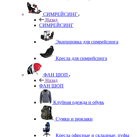
СИМРЕЙСИНГ
Назад
СИМРЕЙСИНГ
Экипировка для симрейсинга
Кресла для симрейсинга
ФАН ШОП
Назад
ФАН ШОП
Клубная одежда и обувь
Сумки и рюкзаки
Кресла офисные и складные, пуфы