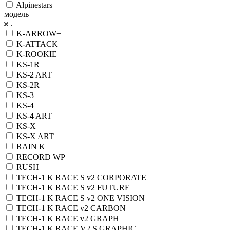
Alpinestars
модель
K-ARROW+
K-ATTACK
K-ROOKIE
KS-1R
KS-2 ART
KS-2R
KS-3
KS-4
KS-4 ART
KS-X
KS-X ART
RAIN K
RECORD WP
RUSH
TECH-1 K RACE S v2 CORPORATE
TECH-1 K RACE S v2 FUTURE
TECH-1 K RACE S v2 ONE VISION
TECH-1 K RACE v2 CARBON
TECH-1 K RACE v2 GRAPH
TECH-1 K RACE V2 S GRAPHIC