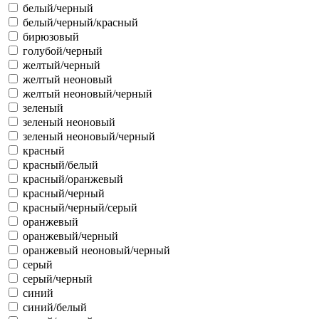
белый/черный
белый/черный/красный
бирюзовый
голубой/черный
желтый/черный
желтый неоновый
желтый неоновый/черный
зеленый
зеленый неоновый
зеленый неоновый/черный
красный
красный/белый
красный/оранжевый
красный/черный
красный/черный/серый
оранжевый
оранжевый/черный
оранжевый неоновый/черный
серый
серый/черный
синий
синий/белый