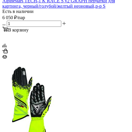
Alpinestars TECH-1 K RACE S v2 GRAPH перчатки для
картинга, черный/голубой/желтый неоновый,р-р S
Есть в наличии
6 050
₽
/пар
В корзину