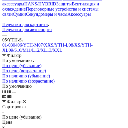
аксессуары
HANS/HYBRID
Защиты
Вентиляция и
охлаждение
Переговорные устройства и системы
связи
Сумки
Секундомеры и часы
Аксессуары
—
Перчатки для картинга
Перчатки для автоспорта
—
05/YTH-S
01-03
04
06/YTH-M
07/XXS/YTH-L
08/XS/YTH-
XL
09/S
10/M
11/L
12/XL
13/XXL
Фильтр
По умолчанию
По цене (убывание)
По цене (возрастание)
По наличию (убывание)
По наличию (возрастание)
По умолчанию
Фильтр
Сортировка
По цене (убывание)
Цена