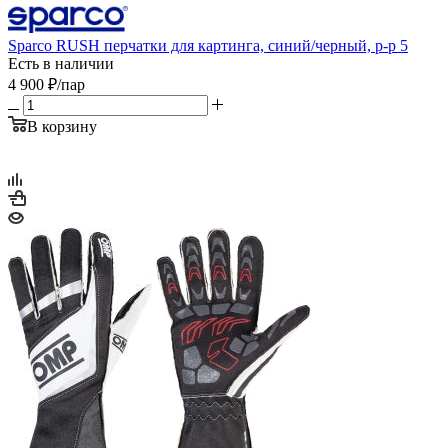
Sparco RUSH перчатки для картинга, синий/черный, р-р 5
Есть в наличии
4 900
₽
/пар
В корзину