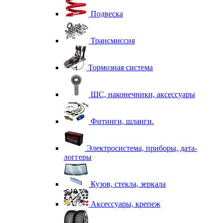
Подвеска
Трансмиссия
Тормозная система
ШС, наконечники, аксессуары
Фитинги, шланги.
Электросистема, приборы, дата-
логгеры
Кузов, стекла, зеркала
Аксессуары, крепеж