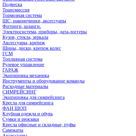
Подвеска
Трансмиссия
Тормозная система
ШС, наконечники, аксессуары
Фитинги, шланги.
Электросистема, приборы, дата-логгеры
Кузов, стекла, зеркала
Аксессуары, крепеж
Шины, диски, крепеж колес
ГСМ
Топливная система
Рулевое управление
ГАРАЖ
Экипировка механика
Инструменты и оборудование команды
Расходные материалы
СИМРЕЙСИНГ
Экипировка для симрейсинга
Кресла для симрейсинга
ФАН ШОП
Клубная одежда и обувь
Сумки и рюкзаки
Кресла офисные и складные, пуфы
Самокаты
Аксессуары