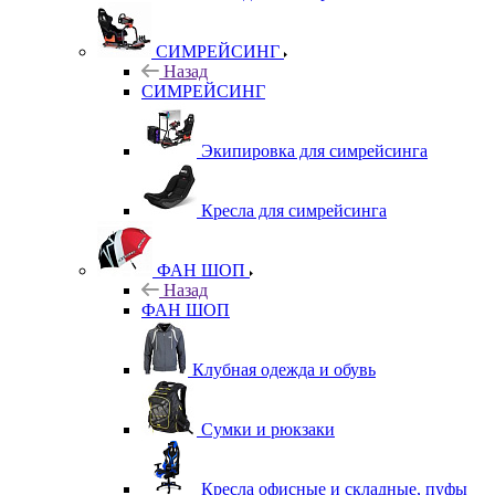
СИМРЕЙСИНГ
Назад
СИМРЕЙСИНГ
Экипировка для симрейсинга
Кресла для симрейсинга
ФАН ШОП
Назад
ФАН ШОП
Клубная одежда и обувь
Сумки и рюкзаки
Кресла офисные и складные, пуфы