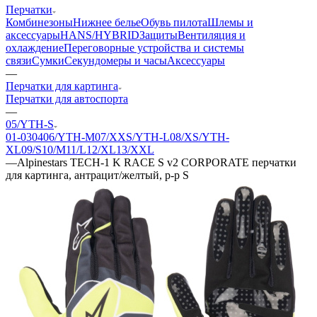
Перчатки
Комбинезоны
Нижнее белье
Обувь пилота
Шлемы и
аксессуары
HANS/HYBRID
Защиты
Вентиляция и
охлаждение
Переговорные устройства и системы
связи
Сумки
Секундомеры и часы
Аксессуары
—
Перчатки для картинга
Перчатки для автоспорта
—
05/YTH-S
01-03
04
06/YTH-M
07/XXS/YTH-L
08/XS/YTH-
XL
09/S
10/M
11/L
12/XL
13/XXL
—
Alpinestars TECH-1 K RACE S v2 CORPORATE перчатки
для картинга, антрацит/желтый, р-р S