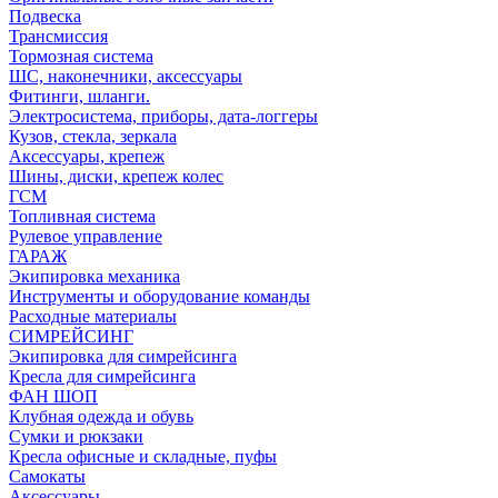
Подвеска
Трансмиссия
Тормозная система
ШС, наконечники, аксессуары
Фитинги, шланги.
Электросистема, приборы, дата-логгеры
Кузов, стекла, зеркала
Аксессуары, крепеж
Шины, диски, крепеж колес
ГСМ
Топливная система
Рулевое управление
ГАРАЖ
Экипировка механика
Инструменты и оборудование команды
Расходные материалы
СИМРЕЙСИНГ
Экипировка для симрейсинга
Кресла для симрейсинга
ФАН ШОП
Клубная одежда и обувь
Сумки и рюкзаки
Кресла офисные и складные, пуфы
Самокаты
Аксессуары