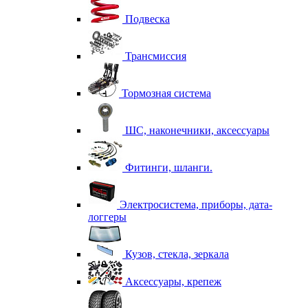
Подвеска
Трансмиссия
Тормозная система
ШС, наконечники, аксессуары
Фитинги, шланги.
Электросистема, приборы, дата-
логгеры
Кузов, стекла, зеркала
Аксессуары, крепеж