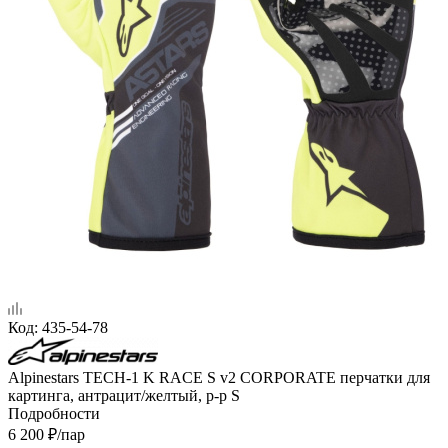
Код:
435-54-78
Alpinestars TECH-1 K RACE S v2 CORPORATE перчатки для
картинга, антрацит/желтый, р-р S
Подробности
6 200
₽
/пар