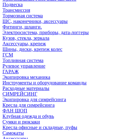
Подвеска
Трансмиссия
Тормозная система
ШС, наконечники, аксессуары
Фитинги, шланги.
Электросистема, приборы, дата-логгеры
Кузов, стекла, зеркала
Аксессуары, крепеж
Шины, диски, крепеж колес
ГСМ
Топливная система
Рулевое управление
ГАРАЖ
Экипировка механика
Инструменты и оборудование команды
Расходные материалы
СИМРЕЙСИНГ
Экипировка для симрейсинга
Кресла для симрейсинга
ФАН ШОП
Клубная одежда и обувь
Сумки и рюкзаки
Кресла офисные и складные, пуфы
Самокаты
Аксессуары