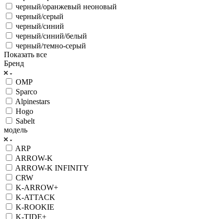
черный/оранжевый неоновый
черный/серый
черный/синий
черный/синий/белый
черный/темно-серый
Показать все
Бренд
OMP
Sparco
Alpinestars
Hogo
Sabelt
модель
ARP
ARROW-K
ARROW-K INFINITY
CRW
K-ARROW+
K-ATTACK
K-ROOKIE
K-TIDE+