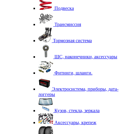
Подвеска
Трансмиссия
Тормозная система
ШС, наконечники, аксессуары
Фитинги, шланги.
Электросистема, приборы, дата-
логгеры
Кузов, стекла, зеркала
Аксессуары, крепеж