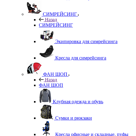
СИМРЕЙСИНГ
Назад
СИМРЕЙСИНГ
Экипировка для симрейсинга
Кресла для симрейсинга
ФАН ШОП
Назад
ФАН ШОП
Клубная одежда и обувь
Сумки и рюкзаки
Кресла офисные и складные, пуфы