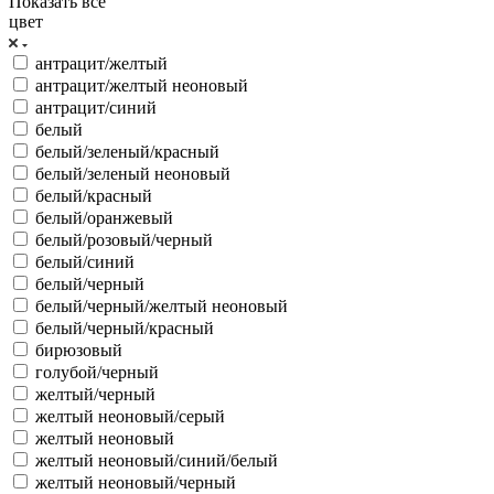
Показать все
цвет
антрацит/желтый
антрацит/желтый неоновый
антрацит/синий
белый
белый/зеленый/красный
белый/зеленый неоновый
белый/красный
белый/оранжевый
белый/розовый/черный
белый/синий
белый/черный
белый/черный/желтый неоновый
белый/черный/красный
бирюзовый
голубой/черный
желтый/черный
желтый неоновый/серый
желтый неоновый
желтый неоновый/синий/белый
желтый неоновый/черный