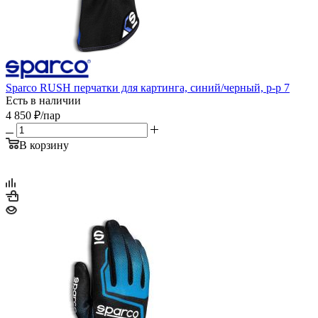
Sparco RUSH перчатки для картинга, синий/черный, р-р 7
Есть в наличии
4 850
₽
/пар
В корзину