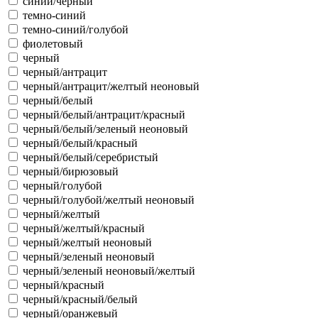
синий/черный
темно-синий
темно-синий/голубой
фиолетовый
черный
черный/антрацит
черный/антрацит/желтый неоновый
черный/белый
черный/белый/антрацит/красный
черный/белый/зеленый неоновый
черный/белый/красный
черный/белый/серебристый
черный/бирюзовый
черный/голубой
черный/голубой/желтый неоновый
черный/желтый
черный/желтый/красный
черный/желтый неоновый
черный/зеленый неоновый
черный/зеленый неоновый/желтый
черный/красный
черный/красный/белый
черный/оранжевый