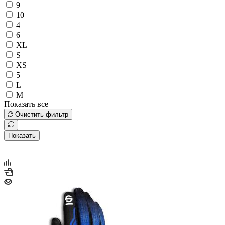
9
10
4
6
XL
S
XS
5
L
M
Показать все
Очистить фильтр
Показать