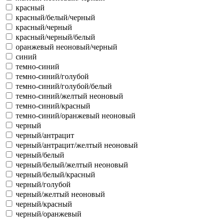
красный
красный/белый/черный
красный/черный
красный/черный/белый
оранжевый неоновый/черный
синий
темно-синий
темно-синий/голубой
темно-синий/голубой/белый
темно-синий/желтый неоновый
темно-синий/красный
темно-синий/оранжевый неоновый
черный
черный/антрацит
черный/антрацит/желтый неоновый
черный/белый
черный/белый/желтый неоновый
черный/белый/красный
черный/голубой
черный/желтый неоновый
черный/красный
черный/оранжевый