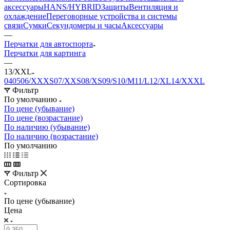
аксессуары
HANS/HYBRID
Защиты
Вентиляция и
охлаждение
Переговорные устройства и системы
связи
Сумки
Секундомеры и часы
Аксессуары
—
Перчатки для автоспорта
Перчатки для картинга
—
13/XXL
04
05
06/XXXS
07/XXS
08/XS
09/S
10/M
11/L
12/XL
14/XXXL
Фильтр
По умолчанию
По цене (убывание)
По цене (возрастание)
По наличию (убывание)
По наличию (возрастание)
По умолчанию
Фильтр
Сортировка
По цене (убывание)
Цена