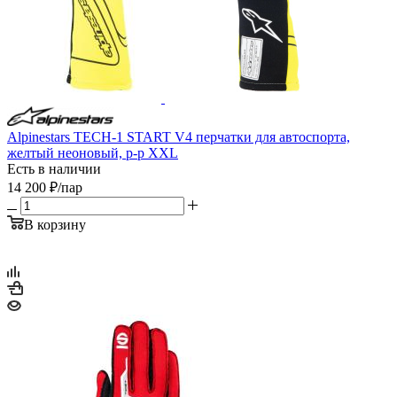
Alpinestars TECH-1 START V4 перчатки для автоспорта,
желтый неоновый, р-р XXL
Есть в наличии
14 200
₽
/пар
В корзину