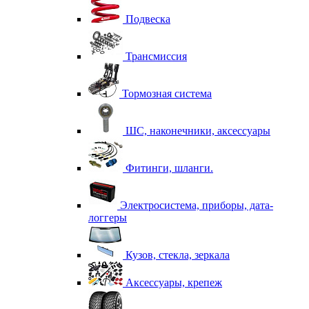
Подвеска
Трансмиссия
Тормозная система
ШС, наконечники, аксессуары
Фитинги, шланги.
Электросистема, приборы, дата-
логгеры
Кузов, стекла, зеркала
Аксессуары, крепеж