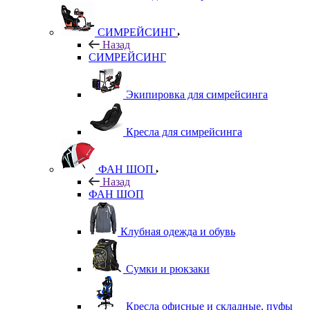
СИМРЕЙСИНГ
Назад
СИМРЕЙСИНГ
Экипировка для симрейсинга
Кресла для симрейсинга
ФАН ШОП
Назад
ФАН ШОП
Клубная одежда и обувь
Сумки и рюкзаки
Кресла офисные и складные, пуфы