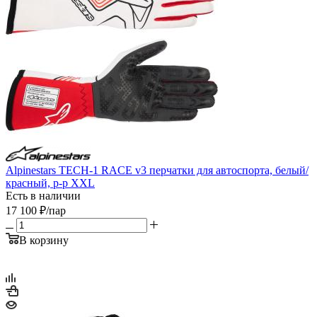
Alpinestars TECH-1 RACE v3 перчатки для автоспорта, белый/
красный, р-р XXL
Есть в наличии
17 100
₽
/пар
В корзину