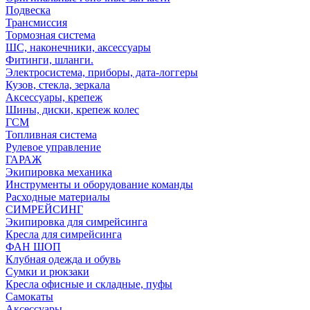
Подвеска
Трансмиссия
Тормозная система
ШС, наконечники, аксессуары
Фитинги, шланги.
Электросистема, приборы, дата-логгеры
Кузов, стекла, зеркала
Аксессуары, крепеж
Шины, диски, крепеж колес
ГСМ
Топливная система
Рулевое управление
ГАРАЖ
Экипировка механика
Инструменты и оборудование команды
Расходные материалы
СИМРЕЙСИНГ
Экипировка для симрейсинга
Кресла для симрейсинга
ФАН ШОП
Клубная одежда и обувь
Сумки и рюкзаки
Кресла офисные и складные, пуфы
Самокаты
Аксессуары