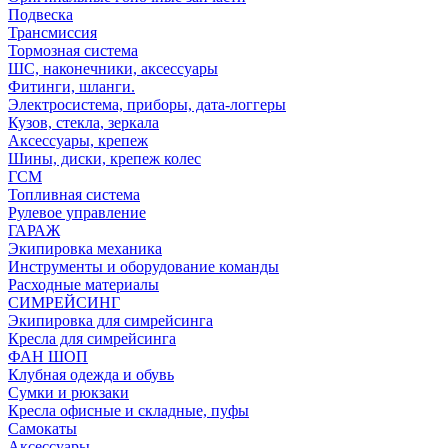
Подвеска
Трансмиссия
Тормозная система
ШС, наконечники, аксессуары
Фитинги, шланги.
Электросистема, приборы, дата-логгеры
Кузов, стекла, зеркала
Аксессуары, крепеж
Шины, диски, крепеж колес
ГСМ
Топливная система
Рулевое управление
ГАРАЖ
Экипировка механика
Инструменты и оборудование команды
Расходные материалы
СИМРЕЙСИНГ
Экипировка для симрейсинга
Кресла для симрейсинга
ФАН ШОП
Клубная одежда и обувь
Сумки и рюкзаки
Кресла офисные и складные, пуфы
Самокаты
Аксессуары