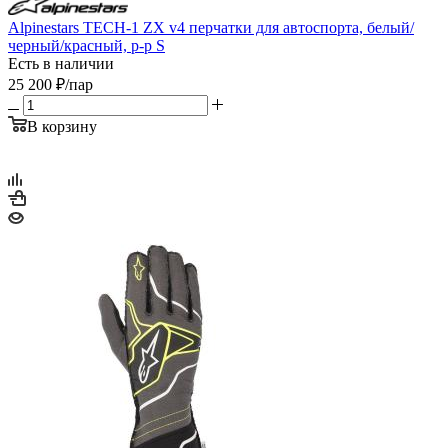
Alpinestars TECH-1 ZX v4 перчатки для автоспорта, белый/
черный/красный, р-р S
Есть в наличии
25 200
₽
/пар
В корзину