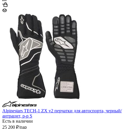
Alpinestars TECH-1 ZX v2 перчатки для автоспорта, черный/
антрацит, р-р S
Есть в наличии
25 200
₽
/пар