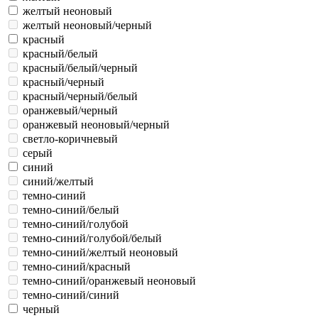
желтый неоновый
желтый неоновый/черный
красный
красный/белый
красный/белый/черный
красный/черный
красный/черный/белый
оранжевый/черный
оранжевый неоновый/черный
светло-коричневый
серый
синий
синий/желтый
темно-синий
темно-синий/белый
темно-синий/голубой
темно-синий/голубой/белый
темно-синий/желтый неоновый
темно-синий/красный
темно-синий/оранжевый неоновый
темно-синий/синий
черный