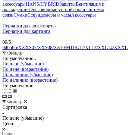
аксессуары
HANS/HYBRID
Защиты
Вентиляция и
охлаждение
Переговорные устройства и системы
связи
Сумки
Секундомеры и часы
Аксессуары
—
Перчатки для автоспорта
Перчатки для картинга
—
09/S
04
05
06/XXXS
07/XXS
08/XS
10/M
11/L
12/XL
13/XXL
14/XXXL
Фильтр
По умолчанию
По цене (убывание)
По цене (возрастание)
По наличию (убывание)
По наличию (возрастание)
По умолчанию
Фильтр
Сортировка
По цене (убывание)
Цена