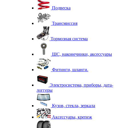
Подвеска
Трансмиссия
Тормозная система
ШС, наконечники, аксессуары
Фитинги, шланги.
Электросистема, приборы, дата-
логгеры
Кузов, стекла, зеркала
Аксессуары, крепеж