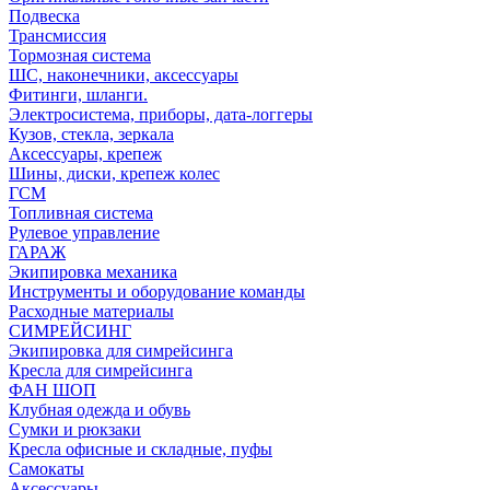
Подвеска
Трансмиссия
Тормозная система
ШС, наконечники, аксессуары
Фитинги, шланги.
Электросистема, приборы, дата-логгеры
Кузов, стекла, зеркала
Аксессуары, крепеж
Шины, диски, крепеж колес
ГСМ
Топливная система
Рулевое управление
ГАРАЖ
Экипировка механика
Инструменты и оборудование команды
Расходные материалы
СИМРЕЙСИНГ
Экипировка для симрейсинга
Кресла для симрейсинга
ФАН ШОП
Клубная одежда и обувь
Сумки и рюкзаки
Кресла офисные и складные, пуфы
Самокаты
Аксессуары