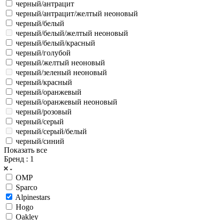
черный/антрацит
черный/антрацит/желтый неоновый
черный/белый
черный/белый/желтый неоновый
черный/белый/красный
черный/голубой
черный/желтый неоновый
черный/зеленый неоновый
черный/красный
черный/оранжевый
черный/оранжевый неоновый
черный/розовый
черный/серый
черный/серый/белый
черный/синий
Показать все
Бренд
: 1
OMP
Sparco
Alpinestars
Hogo
Oakley