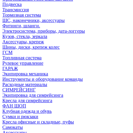
Подвеска
Трансмиссия
Тормозная система
ШС, наконечники, аксессуары
Фитинги, шланги.
Электросистема, приборы, дата-логгеры
Кузов, стекла, зеркала
Аксессуары, крепеж
Шины, диски, крепеж колес
ГСМ
Топливная система
Рулевое управление
ГАРАЖ
Экипировка механика
Инструменты и оборудование команды
Расходные материалы
СИМРЕЙСИНГ
Экипировка для симрейсинга
Кресла для симрейсинга
ФАН ШОП
Клубная одежда и обувь
Сумки и рюкзаки
Кресла офисные и складные, пуфы
Самокаты
Аксессуары