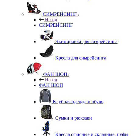
СИМРЕЙСИНГ
Назад
СИМРЕЙСИНГ
Экипировка для симрейсинга
Кресла для симрейсинга
ФАН ШОП
Назад
ФАН ШОП
Клубная одежда и обувь
Сумки и рюкзаки
Кресла офисные и складные, пуфы