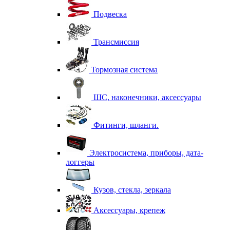
Подвеска
Трансмиссия
Тормозная система
ШС, наконечники, аксессуары
Фитинги, шланги.
Электросистема, приборы, дата-
логгеры
Кузов, стекла, зеркала
Аксессуары, крепеж