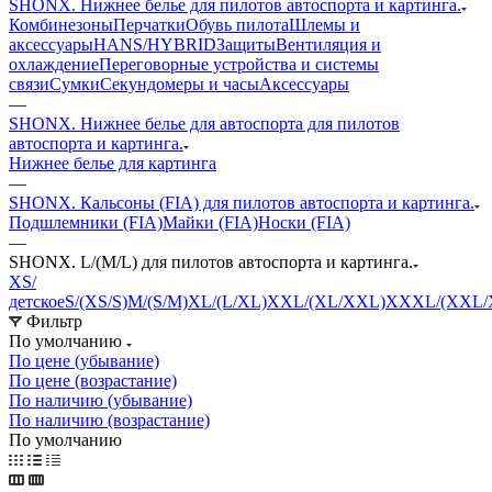
SHONX. Нижнее белье для пилотов автоспорта и картинга.
Комбинезоны
Перчатки
Обувь пилота
Шлемы и
аксессуары
HANS/HYBRID
Защиты
Вентиляция и
охлаждение
Переговорные устройства и системы
связи
Сумки
Секундомеры и часы
Аксессуары
—
SHONX. Нижнее белье для автоспорта для пилотов
автоспорта и картинга.
Нижнее белье для картинга
—
SHONX. Кальсоны (FIA) для пилотов автоспорта и картинга.
Подшлемники (FIA)
Майки (FIA)
Носки (FIA)
—
SHONX. L/(M/L) для пилотов автоспорта и картинга.
XS/
детское
S/(XS/S)
M/(S/M)
XL/(L/XL)
XXL/(XL/XXL)
XXXL/(XXL/
Фильтр
По умолчанию
По цене (убывание)
По цене (возрастание)
По наличию (убывание)
По наличию (возрастание)
По умолчанию