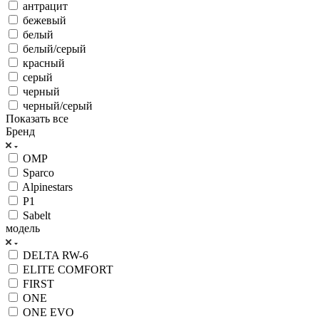
антрацит
бежевый
белый
белый/серый
красный
серый
черный
черный/серый
Показать все
Бренд
OMP
Sparco
Alpinestars
P1
Sabelt
модель
DELTA RW-6
ELITE COMFORT
FIRST
ONE
ONE EVO