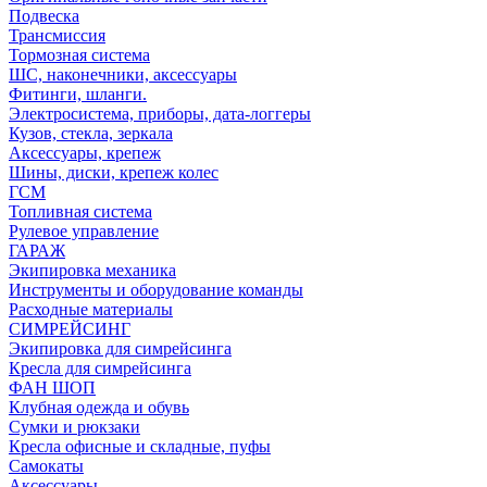
Подвеска
Трансмиссия
Тормозная система
ШС, наконечники, аксессуары
Фитинги, шланги.
Электросистема, приборы, дата-логгеры
Кузов, стекла, зеркала
Аксессуары, крепеж
Шины, диски, крепеж колес
ГСМ
Топливная система
Рулевое управление
ГАРАЖ
Экипировка механика
Инструменты и оборудование команды
Расходные материалы
СИМРЕЙСИНГ
Экипировка для симрейсинга
Кресла для симрейсинга
ФАН ШОП
Клубная одежда и обувь
Сумки и рюкзаки
Кресла офисные и складные, пуфы
Самокаты
Аксессуары