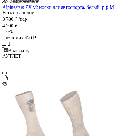
Alpinestars ZX v2 носки для автоспорта, белый, р-р M
Есть в наличии
3 780
₽
/пар
4 200
₽
-
10
%
Экономия
420
₽
В корзину
АУТЛЕТ