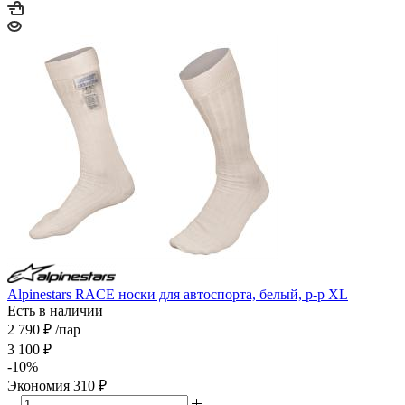
Alpinestars RACE носки для автоспорта, белый, р-р XL
Есть в наличии
2 790
₽
/пар
3 100
₽
-
10
%
Экономия
310
₽