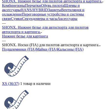
SHONX. Нижнее белье для пилотов автоспорта и картинга.
Комбинезоны
Перчатки
Обувь пилота
Шлемы и
аксессуары
HANS/HYBRID
Защиты
Вентиляция и
охлаждение
Переговорные устройства и системы
связи
Сумки
Секундомеры и часы
Аксессуары
—
SHONX. Нижнее белье для автоспорта для пилотов
автоспорта и картинга.
Нижнее белье для картинга
—
SHONX. Носки (FIA) для пилотов автоспорта и картинга.
Подшлемники (FIA)
Майки (FIA)
Кальсоны (FIA)
XS (36/37)
1 товар в наличии