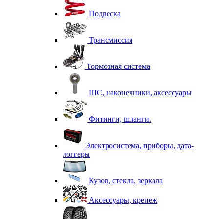
Подвеска
Трансмиссия
Тормозная система
ШС, наконечники, аксессуары
Фитинги, шланги.
Электросистема, приборы, дата-
логгеры
Кузов, стекла, зеркала
Аксессуары, крепеж