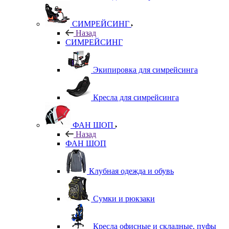
СИМРЕЙСИНГ
Назад
СИМРЕЙСИНГ
Экипировка для симрейсинга
Кресла для симрейсинга
ФАН ШОП
Назад
ФАН ШОП
Клубная одежда и обувь
Сумки и рюкзаки
Кресла офисные и складные, пуфы