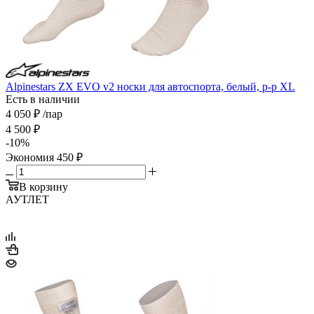
Alpinestars ZX EVO v2 носки для автоспорта, белый, р-р XL
Есть в наличии
4 050
₽
/пар
4 500
₽
-
10
%
Экономия
450
₽
В корзину
АУТЛЕТ