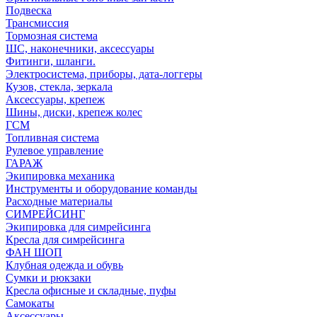
Подвеска
Трансмиссия
Тормозная система
ШС, наконечники, аксессуары
Фитинги, шланги.
Электросистема, приборы, дата-логгеры
Кузов, стекла, зеркала
Аксессуары, крепеж
Шины, диски, крепеж колес
ГСМ
Топливная система
Рулевое управление
ГАРАЖ
Экипировка механика
Инструменты и оборудование команды
Расходные материалы
СИМРЕЙСИНГ
Экипировка для симрейсинга
Кресла для симрейсинга
ФАН ШОП
Клубная одежда и обувь
Сумки и рюкзаки
Кресла офисные и складные, пуфы
Самокаты
Аксессуары