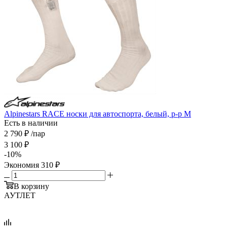
Alpinestars RACE носки для автоспорта, белый, р-р M
Есть в наличии
2 790
₽
/пар
3 100
₽
-
10
%
Экономия
310
₽
В корзину
АУТЛЕТ