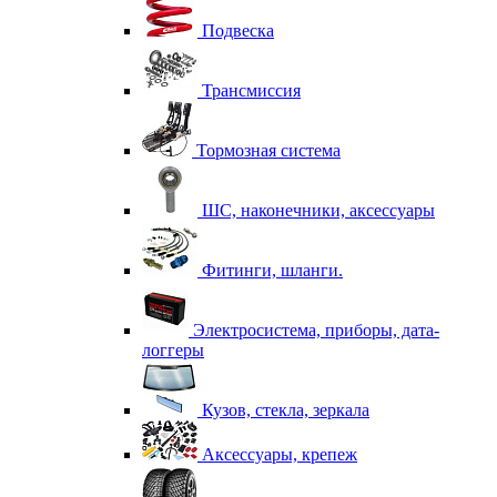
Подвеска
Трансмиссия
Тормозная система
ШС, наконечники, аксессуары
Фитинги, шланги.
Электросистема, приборы, дата-
логгеры
Кузов, стекла, зеркала
Аксессуары, крепеж