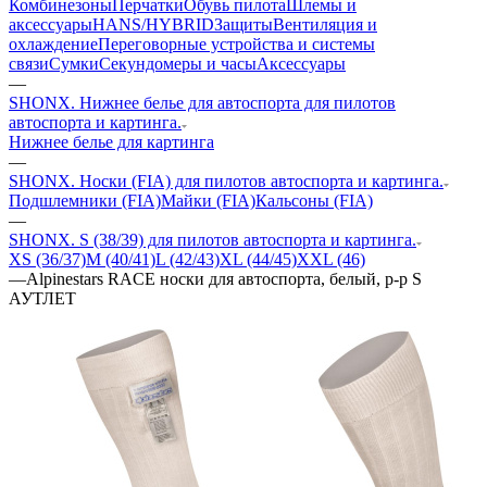
Комбинезоны
Перчатки
Обувь пилота
Шлемы и
аксессуары
HANS/HYBRID
Защиты
Вентиляция и
охлаждение
Переговорные устройства и системы
связи
Сумки
Секундомеры и часы
Аксессуары
—
SHONX. Нижнее белье для автоспорта для пилотов
автоспорта и картинга.
Нижнее белье для картинга
—
SHONX. Носки (FIA) для пилотов автоспорта и картинга.
Подшлемники (FIA)
Майки (FIA)
Кальсоны (FIA)
—
SHONX. S (38/39) для пилотов автоспорта и картинга.
XS (36/37)
M (40/41)
L (42/43)
XL (44/45)
XXL (46)
—
Alpinestars RACE носки для автоспорта, белый, р-р S
АУТЛЕТ