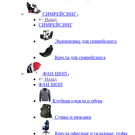
СИМРЕЙСИНГ
Назад
СИМРЕЙСИНГ
Экипировка для симрейсинга
Кресла для симрейсинга
ФАН ШОП
Назад
ФАН ШОП
Клубная одежда и обувь
Сумки и рюкзаки
Кресла офисные и складные, пуфы