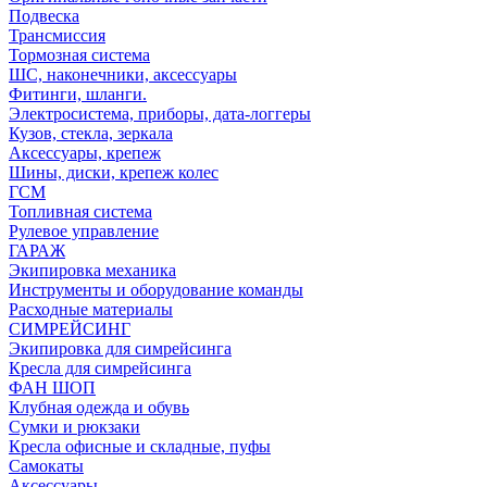
Подвеска
Трансмиссия
Тормозная система
ШС, наконечники, аксессуары
Фитинги, шланги.
Электросистема, приборы, дата-логгеры
Кузов, стекла, зеркала
Аксессуары, крепеж
Шины, диски, крепеж колес
ГСМ
Топливная система
Рулевое управление
ГАРАЖ
Экипировка механика
Инструменты и оборудование команды
Расходные материалы
СИМРЕЙСИНГ
Экипировка для симрейсинга
Кресла для симрейсинга
ФАН ШОП
Клубная одежда и обувь
Сумки и рюкзаки
Кресла офисные и складные, пуфы
Самокаты
Аксессуары