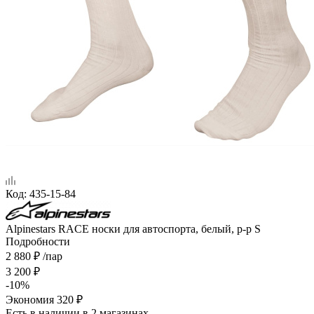
Код:
435-15-84
Alpinestars RACE носки для автоспорта, белый, р-р S
Подробности
2 880
₽
/пар
3 200
₽
-
10
%
Экономия
320
₽
Есть в наличии
в 2 магазинах