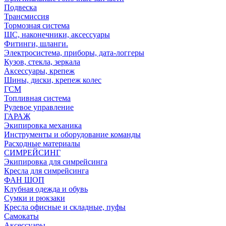
Подвеска
Трансмиссия
Тормозная система
ШС, наконечники, аксессуары
Фитинги, шланги.
Электросистема, приборы, дата-логгеры
Кузов, стекла, зеркала
Аксессуары, крепеж
Шины, диски, крепеж колес
ГСМ
Топливная система
Рулевое управление
ГАРАЖ
Экипировка механика
Инструменты и оборудование команды
Расходные материалы
СИМРЕЙСИНГ
Экипировка для симрейсинга
Кресла для симрейсинга
ФАН ШОП
Клубная одежда и обувь
Сумки и рюкзаки
Кресла офисные и складные, пуфы
Самокаты
Аксессуары