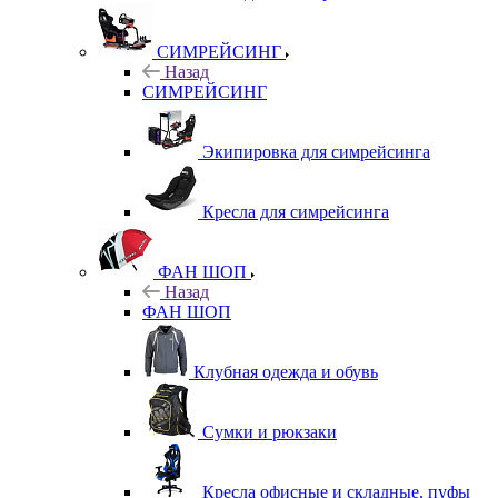
СИМРЕЙСИНГ
Назад
СИМРЕЙСИНГ
Экипировка для симрейсинга
Кресла для симрейсинга
ФАН ШОП
Назад
ФАН ШОП
Клубная одежда и обувь
Сумки и рюкзаки
Кресла офисные и складные, пуфы