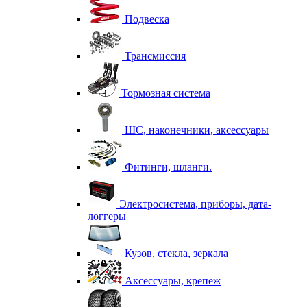
Подвеска
Трансмиссия
Тормозная система
ШС, наконечники, аксессуары
Фитинги, шланги.
Электросистема, приборы, дата-
логгеры
Кузов, стекла, зеркала
Аксессуары, крепеж