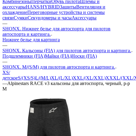
Комбинезоны
Перчатки
Обувь пилота
Шлемы и
аксессуары
HANS/HYBRID
Защиты
Вентиляция и
охлаждение
Переговорные устройства и системы
связи
Сумки
Секундомеры и часы
Аксессуары
—
SHONX. Нижнее белье для автоспорта для пилотов
автоспорта и картинга.
Нижнее белье для картинга
—
SHONX. Кальсоны (FIA) для пилотов автоспорта и картинга.
Подшлемники (FIA)
Майки (FIA)
Носки (FIA)
—
SHONX. M/(S/M) для пилотов автоспорта и картинга.
XS/
детское
S/(XS/S)
L/(M/L)
XL/(L/XL)
XXL/(XL/XXL)
XXXL/(XXL/
—
Alpinestars RACE v3 кальсоны для автоспорта, черный, р-р
M