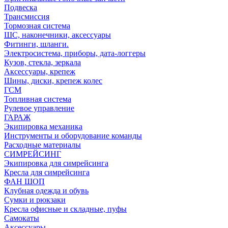
Подвеска
Трансмиссия
Тормозная система
ШС, наконечники, аксессуары
Фитинги, шланги.
Электросистема, приборы, дата-логгеры
Кузов, стекла, зеркала
Аксессуары, крепеж
Шины, диски, крепеж колес
ГСМ
Топливная система
Рулевое управление
ГАРАЖ
Экипировка механика
Инструменты и оборудование команды
Расходные материалы
СИМРЕЙСИНГ
Экипировка для симрейсинга
Кресла для симрейсинга
ФАН ШОП
Клубная одежда и обувь
Сумки и рюкзаки
Кресла офисные и складные, пуфы
Самокаты
Аксессуары