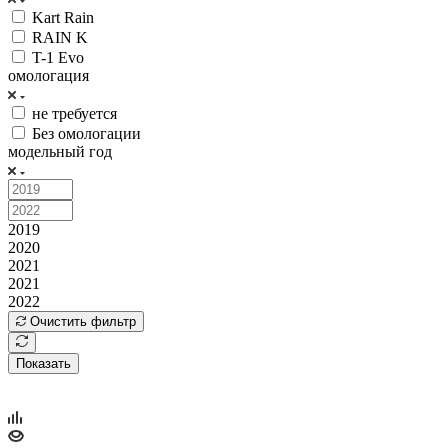
Kart Rain
RAIN K
T-1 Evo
омологация
не требуется
Без омологации
модельный год
2019
2020
2021
2021
2022
Очистить фильтр
Показать