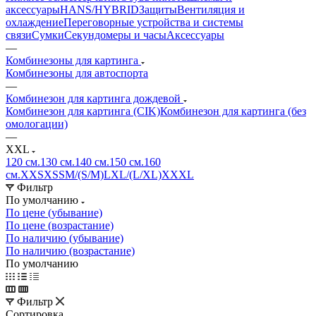
аксессуары
HANS/HYBRID
Защиты
Вентиляция и
охлаждение
Переговорные устройства и системы
связи
Сумки
Секундомеры и часы
Аксессуары
—
Комбинезоны для картинга
Комбинезоны для автоспорта
—
Комбинезон для картинга дождевой
Комбинезон для картинга (CIK)
Комбинезон для картинга (без
омологации)
—
XXL
120 см.
130 см.
140 см.
150 см.
160
см.
XXS
XS
S
M/(S/M)
L
XL/(L/XL)
XXXL
Фильтр
По умолчанию
По цене (убывание)
По цене (возрастание)
По наличию (убывание)
По наличию (возрастание)
По умолчанию
Фильтр
Сортировка