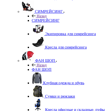
СИМРЕЙСИНГ
Назад
СИМРЕЙСИНГ
Экипировка для симрейсинга
Кресла для симрейсинга
ФАН ШОП
Назад
ФАН ШОП
Клубная одежда и обувь
Сумки и рюкзаки
Кресла офисные и складные, пуфы