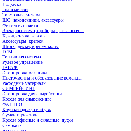
Подвеска
Трансмиссия
Тормозная система
ШС, наконечники, аксессуары
Фитинги, шланги.
Электросистема, приборы, дата-логгеры
Кузов, стекла, зеркала
Аксессуары, крепеж
Шины, диски, крепеж колес
ГСМ
Топливная система
Рулевое управление
ГАРАЖ
Экипировка механика
Инструменты и оборудование команды
Расходные материалы
СИМРЕЙСИНГ
Экипировка для симрейсинга
Кресла для симрейсинга
ФАН ШОП
Клубная одежда и обувь
Сумки и рюкзаки
Кресла офисные и складные, пуфы
Самокаты
Аксессуары