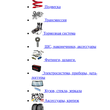
Подвеска
Трансмиссия
Тормозная система
ШС, наконечники, аксессуары
Фитинги, шланги.
Электросистема, приборы, дата-
логгеры
Кузов, стекла, зеркала
Аксессуары, крепеж