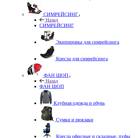
СИМРЕЙСИНГ
Назад
СИМРЕЙСИНГ
Экипировка для симрейсинга
Кресла для симрейсинга
ФАН ШОП
Назад
ФАН ШОП
Клубная одежда и обувь
Сумки и рюкзаки
Кресла офисные и складные, пуфы