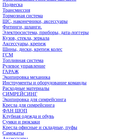
Подвеска
Трансмиссия
Тормозная система
ШС, наконечники, аксессуары
Фитинги, шланги.
Электросистема, приборы, дата-логгеры
Кузов, стекла, зеркала
Аксессуары, крепеж
Шины, диски, крепеж колес
ГСМ
Топливная система
Рулевое управление
ГАРАЖ
Экипировка механика
Инструменты и оборудование команды
Расходные материалы
СИМРЕЙСИНГ
Экипировка для симрейсинга
Кресла для симрейсинга
ФАН ШОП
Клубная одежда и обувь
Сумки и рюкзаки
Кресла офисные и складные, пуфы
Самокаты
Аксессуары