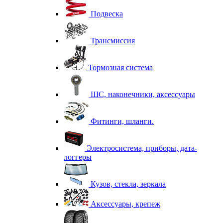
Подвеска
Трансмиссия
Тормозная система
ШС, наконечники, аксессуары
Фитинги, шланги.
Электросистема, приборы, дата-
логгеры
Кузов, стекла, зеркала
Аксессуары, крепеж