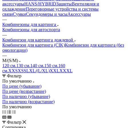
аксессуары
HANS/HYBRID
Защиты
Вентиляция и
охлаждение
Переговорные устройства и системы
связи
Сумки
Секундомеры и часы
Аксессуары
—
Комбинезоны для картинга
Комбинезоны для автоспорта
—
Комбинезон для картинга дождевой
Комбинезон для картинга (CIK)
Комбинезон для картинга (без
омологации)
—
M/(S/M)
120 см.
130 см.
140 см.
150 см.
160
см.
XXS
XS
S
L
XL/(L/XL)
XXL
XXXL
Фильтр
По умолчанию
По цене (убывание)
По цене (возрастание)
По наличию (убывание)
По наличию (возрастание)
По умолчанию
Фильтр
Сортировка