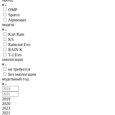
OMP
Sparco
Alpinestars
модель
Kart Rain
KS
Raincoat Evo
RAIN K
T-1 Evo
омологация
не требуется
Без омологации
модельный год
2019
2020
2021
2021