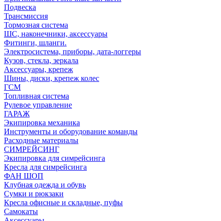
Подвеска
Трансмиссия
Тормозная система
ШС, наконечники, аксессуары
Фитинги, шланги.
Электросистема, приборы, дата-логгеры
Кузов, стекла, зеркала
Аксессуары, крепеж
Шины, диски, крепеж колес
ГСМ
Топливная система
Рулевое управление
ГАРАЖ
Экипировка механика
Инструменты и оборудование команды
Расходные материалы
СИМРЕЙСИНГ
Экипировка для симрейсинга
Кресла для симрейсинга
ФАН ШОП
Клубная одежда и обувь
Сумки и рюкзаки
Кресла офисные и складные, пуфы
Самокаты
Аксессуары