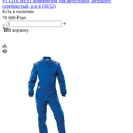
P1 LITE BEST комбинезон для автоспорта, антрацит/
серебристый, р-р 4 (50/52)
Есть в наличии
70 600
₽
/шт
В корзину