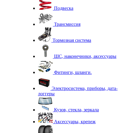
Подвеска
Трансмиссия
Тормозная система
ШС, наконечники, аксессуары
Фитинги, шланги.
Электросистема, приборы, дата-
логгеры
Кузов, стекла, зеркала
Аксессуары, крепеж