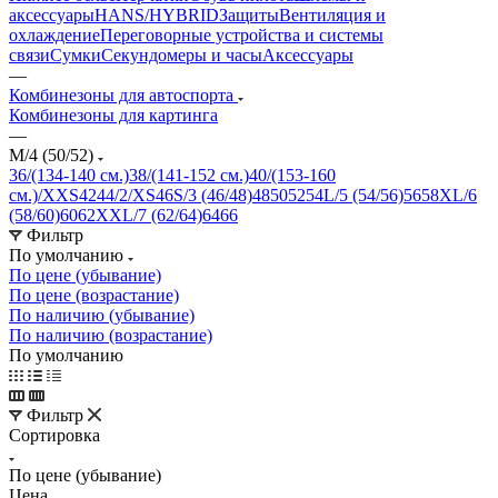
аксессуары
HANS/HYBRID
Защиты
Вентиляция и
охлаждение
Переговорные устройства и системы
связи
Сумки
Секундомеры и часы
Аксессуары
—
Комбинезоны для автоспорта
Комбинезоны для картинга
—
M/4 (50/52)
36/(134-140 см.)
38/(141-152 см.)
40/(153-160
см.)/XXS
42
44/2/XS
46
S/3 (46/48)
48
50
52
54
L/5 (54/56)
56
58
XL/6
(58/60)
60
62
XXL/7 (62/64)
64
66
Фильтр
По умолчанию
По цене (убывание)
По цене (возрастание)
По наличию (убывание)
По наличию (возрастание)
По умолчанию
Фильтр
Сортировка
По цене (убывание)
Цена