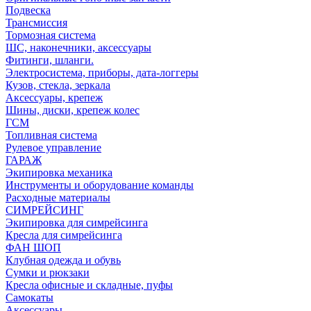
Подвеска
Трансмиссия
Тормозная система
ШС, наконечники, аксессуары
Фитинги, шланги.
Электросистема, приборы, дата-логгеры
Кузов, стекла, зеркала
Аксессуары, крепеж
Шины, диски, крепеж колес
ГСМ
Топливная система
Рулевое управление
ГАРАЖ
Экипировка механика
Инструменты и оборудование команды
Расходные материалы
СИМРЕЙСИНГ
Экипировка для симрейсинга
Кресла для симрейсинга
ФАН ШОП
Клубная одежда и обувь
Сумки и рюкзаки
Кресла офисные и складные, пуфы
Самокаты
Аксессуары