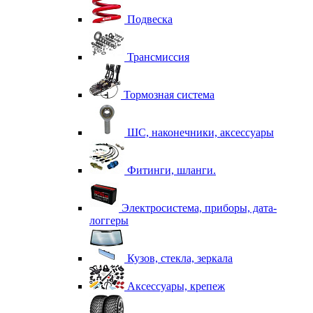
Подвеска
Трансмиссия
Тормозная система
ШС, наконечники, аксессуары
Фитинги, шланги.
Электросистема, приборы, дата-
логгеры
Кузов, стекла, зеркала
Аксессуары, крепеж