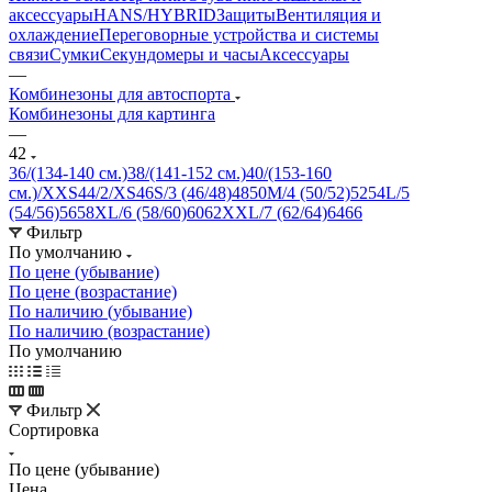
аксессуары
HANS/HYBRID
Защиты
Вентиляция и
охлаждение
Переговорные устройства и системы
связи
Сумки
Секундомеры и часы
Аксессуары
—
Комбинезоны для автоспорта
Комбинезоны для картинга
—
42
36/(134-140 см.)
38/(141-152 см.)
40/(153-160
см.)/XXS
44/2/XS
46
S/3 (46/48)
48
50
M/4 (50/52)
52
54
L/5
(54/56)
56
58
XL/6 (58/60)
60
62
XXL/7 (62/64)
64
66
Фильтр
По умолчанию
По цене (убывание)
По цене (возрастание)
По наличию (убывание)
По наличию (возрастание)
По умолчанию
Фильтр
Сортировка
По цене (убывание)
Цена