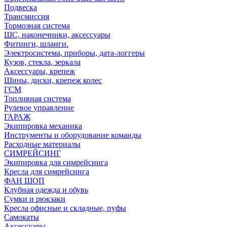
Подвеска
Трансмиссия
Тормозная система
ШС, наконечники, аксессуары
Фитинги, шланги.
Электросистема, приборы, дата-логгеры
Кузов, стекла, зеркала
Аксессуары, крепеж
Шины, диски, крепеж колес
ГСМ
Топливная система
Рулевое управление
ГАРАЖ
Экипировка механика
Инструменты и оборудование команды
Расходные материалы
СИМРЕЙСИНГ
Экипировка для симрейсинга
Кресла для симрейсинга
ФАН ШОП
Клубная одежда и обувь
Сумки и рюкзаки
Кресла офисные и складные, пуфы
Самокаты
Аксессуары