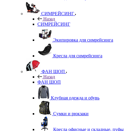
СИМРЕЙСИНГ
Назад
СИМРЕЙСИНГ
Экипировка для симрейсинга
Кресла для симрейсинга
ФАН ШОП
Назад
ФАН ШОП
Клубная одежда и обувь
Сумки и рюкзаки
Кресла офисные и складные, пуфы