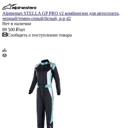
Alpinestars STELLA GP PRO v2 комбинезон для автоспорта,
черный/темно-серый/белый, р-р 42
Нет в наличии
89 500
₽
/шт
Сообщить о поступлении товара