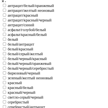
антрацит/белый/оранжевый
антрацит/желтый неоновый
антрацит/красный
антрацит/красный/черный
антрацит/синий
асфальт/голубой/белый
асфальт/красный/белый
белый
белый/антрацит
белый/красный
белый/серый/желтый
белый/черный/красный
белый/черный/оранжевый
белый/черный/серебристый
бирюзовый/черный
зеленый/желтый неоновый
красный
красный/белый
красный/черный
светло-серый/черный
серебристый
серебристый/антрацит