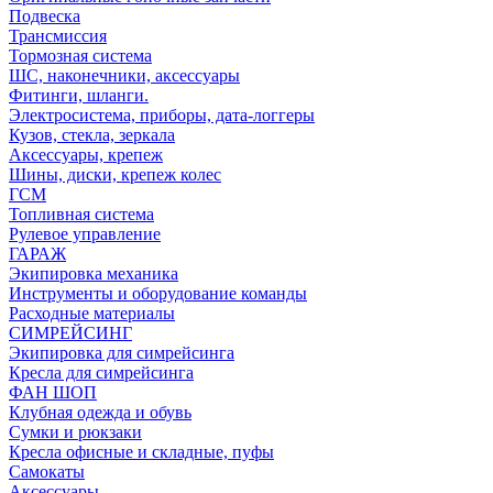
Подвеска
Трансмиссия
Тормозная система
ШС, наконечники, аксессуары
Фитинги, шланги.
Электросистема, приборы, дата-логгеры
Кузов, стекла, зеркала
Аксессуары, крепеж
Шины, диски, крепеж колес
ГСМ
Топливная система
Рулевое управление
ГАРАЖ
Экипировка механика
Инструменты и оборудование команды
Расходные материалы
СИМРЕЙСИНГ
Экипировка для симрейсинга
Кресла для симрейсинга
ФАН ШОП
Клубная одежда и обувь
Сумки и рюкзаки
Кресла офисные и складные, пуфы
Самокаты
Аксессуары