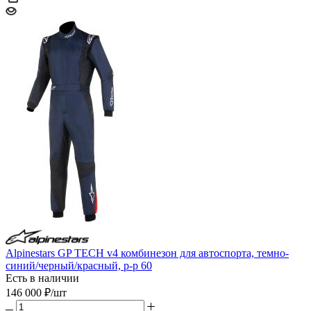
Alpinestars GP TECH v4 комбинезон для автоспорта, темно-
синий/черный/красный, р-р 60
Есть в наличии
146 000
₽
/шт