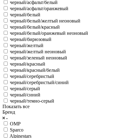
черный/асфальт/белый
черный/асфальт/оранжевый
черный/белый
черный/белый/желтый неоновый
черный/белый/красный
черный/белый/оранжевый неоновый
черный/бирюзовый
черный/желтый
черный/желтый неоновый
черный/зеленый неоновый
черный/красный
черный/красный/белый
черный/серебристый
черный/серебристый/синий
черный/серый
черный/синий
черный/темно-серый
Показать все
Бренд
OMP
Sparco
Alpinestars