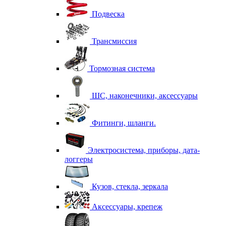
Подвеска
Трансмиссия
Тормозная система
ШС, наконечники, аксессуары
Фитинги, шланги.
Электросистема, приборы, дата-
логгеры
Кузов, стекла, зеркала
Аксессуары, крепеж