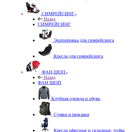
СИМРЕЙСИНГ
Назад
СИМРЕЙСИНГ
Экипировка для симрейсинга
Кресла для симрейсинга
ФАН ШОП
Назад
ФАН ШОП
Клубная одежда и обувь
Сумки и рюкзаки
Кресла офисные и складные, пуфы