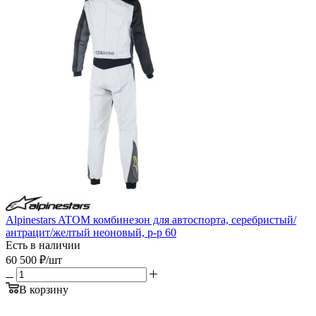
Alpinestars ATOM комбинезон для автоспорта, серебристый/
антрацит/желтый неоновый, р-р 60
Есть в наличии
60 500
₽
/шт
В корзину