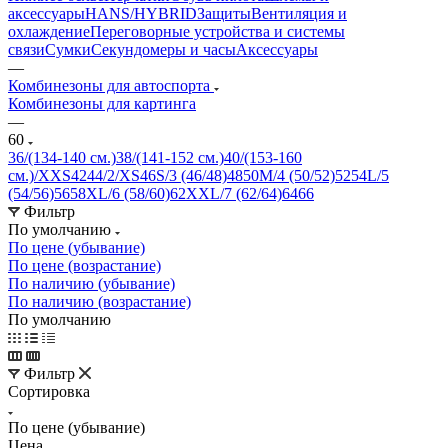
аксессуары
HANS/HYBRID
Защиты
Вентиляция и
охлаждение
Переговорные устройства и системы
связи
Сумки
Секундомеры и часы
Аксессуары
—
Комбинезоны для автоспорта
Комбинезоны для картинга
—
60
36/(134-140 см.)
38/(141-152 см.)
40/(153-160
см.)/XXS
42
44/2/XS
46
S/3 (46/48)
48
50
M/4 (50/52)
52
54
L/5
(54/56)
56
58
XL/6 (58/60)
62
XXL/7 (62/64)
64
66
Фильтр
По умолчанию
По цене (убывание)
По цене (возрастание)
По наличию (убывание)
По наличию (возрастание)
По умолчанию
Фильтр
Сортировка
По цене (убывание)
Цена