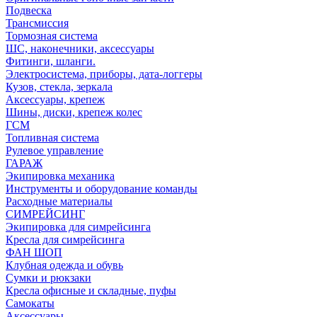
Подвеска
Трансмиссия
Тормозная система
ШС, наконечники, аксессуары
Фитинги, шланги.
Электросистема, приборы, дата-логгеры
Кузов, стекла, зеркала
Аксессуары, крепеж
Шины, диски, крепеж колес
ГСМ
Топливная система
Рулевое управление
ГАРАЖ
Экипировка механика
Инструменты и оборудование команды
Расходные материалы
СИМРЕЙСИНГ
Экипировка для симрейсинга
Кресла для симрейсинга
ФАН ШОП
Клубная одежда и обувь
Сумки и рюкзаки
Кресла офисные и складные, пуфы
Самокаты
Аксессуары