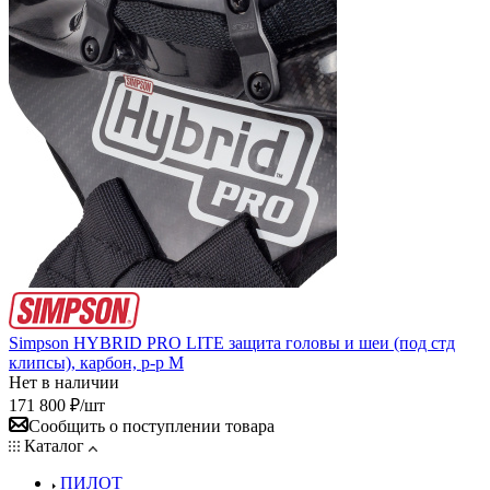
Simpson HYBRID PRO LITE защита головы и шеи (под стд
клипсы), карбон, р-р M
Нет в наличии
171 800
₽
/шт
Сообщить о поступлении товара
Каталог
ПИЛОТ