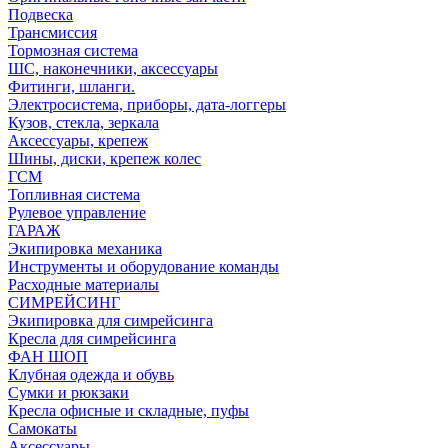
Подвеска
Трансмиссия
Тормозная система
ШС, наконечники, аксессуары
Фитинги, шланги.
Электросистема, приборы, дата-логгеры
Кузов, стекла, зеркала
Аксессуары, крепеж
Шины, диски, крепеж колес
ГСМ
Топливная система
Рулевое управление
ГАРАЖ
Экипировка механика
Инструменты и оборудование команды
Расходные материалы
СИМРЕЙСИНГ
Экипировка для симрейсинга
Кресла для симрейсинга
ФАН ШОП
Клубная одежда и обувь
Сумки и рюкзаки
Кресла офисные и складные, пуфы
Самокаты
Аксессуары