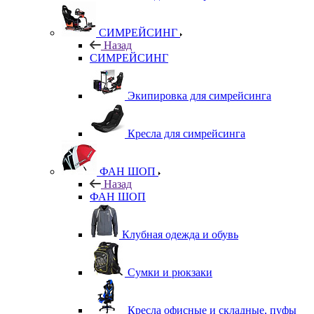
СИМРЕЙСИНГ
Назад
СИМРЕЙСИНГ
Экипировка для симрейсинга
Кресла для симрейсинга
ФАН ШОП
Назад
ФАН ШОП
Клубная одежда и обувь
Сумки и рюкзаки
Кресла офисные и складные, пуфы