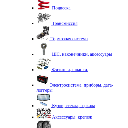
Подвеска
Трансмиссия
Тормозная система
ШС, наконечники, аксессуары
Фитинги, шланги.
Электросистема, приборы, дата-
логгеры
Кузов, стекла, зеркала
Аксессуары, крепеж