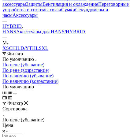
аксессуары
Защиты
Вентиляция и охлаждение
Переговорные
устройства и системы связи
Сумки
Секундомеры и
часы
Аксессуары
—
HYBRID
HANS
Аксессуары для HANS/HYBRID
—
M
XS
CHILD/YTH
L
S
XL
Фильтр
По умолчанию
По цене (убывание)
По цене (возрастание)
По наличию (убывание)
По наличию (возрастание)
По умолчанию
Фильтр
Сортировка
По цене (убывание)
Цена