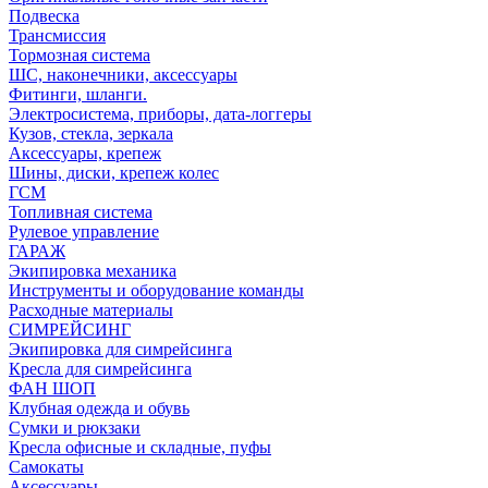
Подвеска
Трансмиссия
Тормозная система
ШС, наконечники, аксессуары
Фитинги, шланги.
Электросистема, приборы, дата-логгеры
Кузов, стекла, зеркала
Аксессуары, крепеж
Шины, диски, крепеж колес
ГСМ
Топливная система
Рулевое управление
ГАРАЖ
Экипировка механика
Инструменты и оборудование команды
Расходные материалы
СИМРЕЙСИНГ
Экипировка для симрейсинга
Кресла для симрейсинга
ФАН ШОП
Клубная одежда и обувь
Сумки и рюкзаки
Кресла офисные и складные, пуфы
Самокаты
Аксессуары