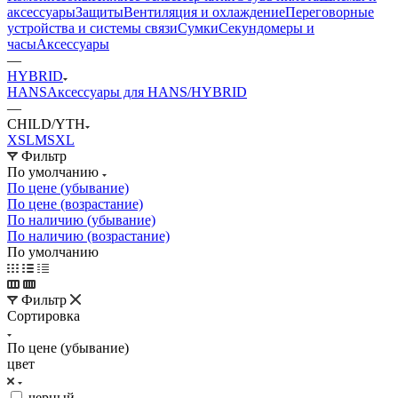
аксессуары
Защиты
Вентиляция и охлаждение
Переговорные
устройства и системы связи
Сумки
Секундомеры и
часы
Аксессуары
—
HYBRID
HANS
Аксессуары для HANS/HYBRID
—
CHILD/YTH
XS
L
M
S
XL
Фильтр
По умолчанию
По цене (убывание)
По цене (возрастание)
По наличию (убывание)
По наличию (возрастание)
По умолчанию
Фильтр
Сортировка
По цене (убывание)
цвет
черный