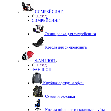
СИМРЕЙСИНГ
Назад
СИМРЕЙСИНГ
Экипировка для симрейсинга
Кресла для симрейсинга
ФАН ШОП
Назад
ФАН ШОП
Клубная одежда и обувь
Сумки и рюкзаки
Кресла офисные и складные, пуфы