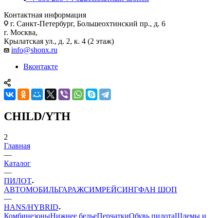
Контактная информация
г. Санкт-Петербург, Большеохтинский пр., д. 6
г. Москва,
Крылатская ул., д. 2, к. 4 (2 этаж)
info@shonx.ru
Вконтакте
CHILD/YTH
2
Главная
—
Каталог
—
ПИЛОТ
АВТОМОБИЛЬ
ГАРАЖ
СИМРЕЙСИНГ
ФАН ШОП
—
HANS/HYBRID
Комбинезоны
Нижнее белье
Перчатки
Обувь пилота
Шлемы и