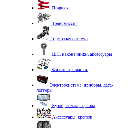
Подвеска
Трансмиссия
Тормозная система
ШС, наконечники, аксессуары
Фитинги, шланги.
Электросистема, приборы, дата-
логгеры
Кузов, стекла, зеркала
Аксессуары, крепеж