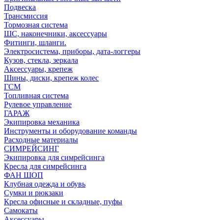
Подвеска
Трансмиссия
Тормозная система
ШС, наконечники, аксессуары
Фитинги, шланги.
Электросистема, приборы, дата-логгеры
Кузов, стекла, зеркала
Аксессуары, крепеж
Шины, диски, крепеж колес
ГСМ
Топливная система
Рулевое управление
ГАРАЖ
Экипировка механика
Инструменты и оборудование команды
Расходные материалы
СИМРЕЙСИНГ
Экипировка для симрейсинга
Кресла для симрейсинга
ФАН ШОП
Клубная одежда и обувь
Сумки и рюкзаки
Кресла офисные и складные, пуфы
Самокаты
Аксессуары