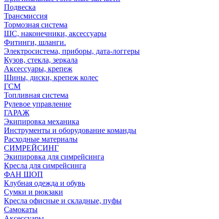
Подвеска
Трансмиссия
Тормозная система
ШС, наконечники, аксессуары
Фитинги, шланги.
Электросистема, приборы, дата-логгеры
Кузов, стекла, зеркала
Аксессуары, крепеж
Шины, диски, крепеж колес
ГСМ
Топливная система
Рулевое управление
ГАРАЖ
Экипировка механика
Инструменты и оборудование команды
Расходные материалы
СИМРЕЙСИНГ
Экипировка для симрейсинга
Кресла для симрейсинга
ФАН ШОП
Клубная одежда и обувь
Сумки и рюкзаки
Кресла офисные и складные, пуфы
Самокаты
Аксессуары