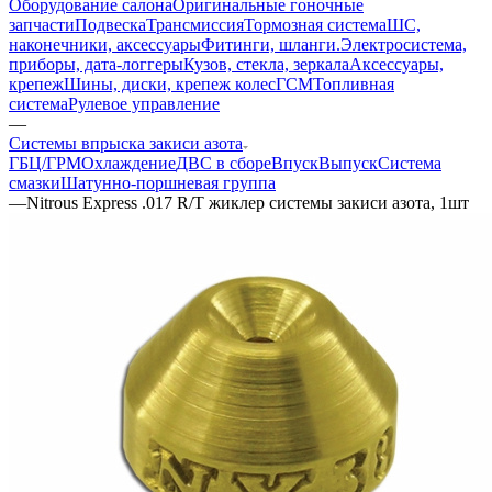
Оборудование салона
Оригинальные гоночные
запчасти
Подвеска
Трансмиссия
Тормозная система
ШС,
наконечники, аксессуары
Фитинги, шланги.
Электросистема,
приборы, дата-логгеры
Кузов, стекла, зеркала
Аксессуары,
крепеж
Шины, диски, крепеж колес
ГСМ
Топливная
система
Рулевое управление
—
Системы впрыска закиси азота
ГБЦ/ГРМ
Охлаждение
ДВС в сборе
Впуск
Выпуск
Система
смазки
Шатунно-поршневая группа
—
Nitrous Express .017 R/T жиклер системы закиси азота, 1шт