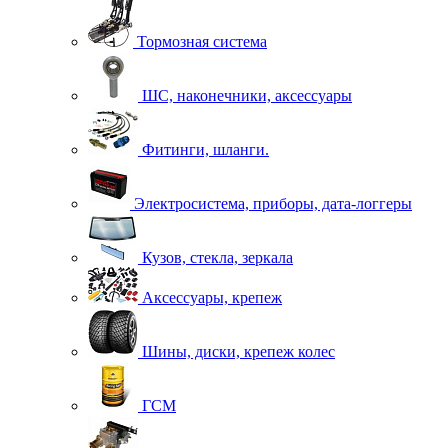
Тормозная система
ШС, наконечники, аксессуары
Фитинги, шланги.
Электросистема, приборы, дата-логгеры
Кузов, стекла, зеркала
Аксессуары, крепеж
Шины, диски, крепеж колес
ГСМ