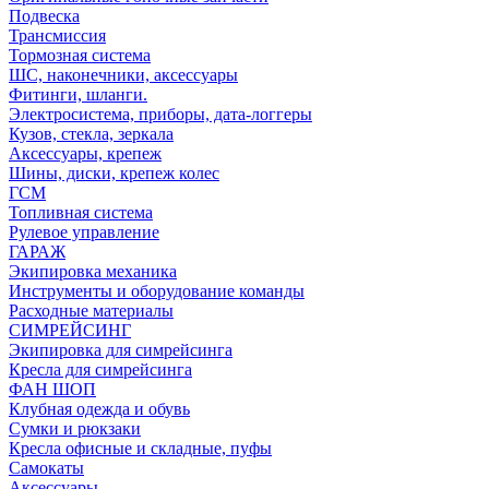
Подвеска
Трансмиссия
Тормозная система
ШС, наконечники, аксессуары
Фитинги, шланги.
Электросистема, приборы, дата-логгеры
Кузов, стекла, зеркала
Аксессуары, крепеж
Шины, диски, крепеж колес
ГСМ
Топливная система
Рулевое управление
ГАРАЖ
Экипировка механика
Инструменты и оборудование команды
Расходные материалы
СИМРЕЙСИНГ
Экипировка для симрейсинга
Кресла для симрейсинга
ФАН ШОП
Клубная одежда и обувь
Сумки и рюкзаки
Кресла офисные и складные, пуфы
Самокаты
Аксессуары