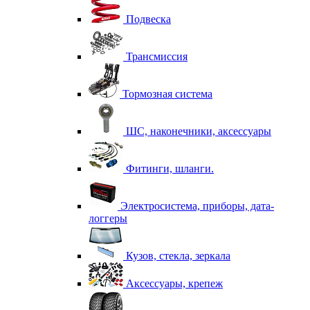
Подвеска
Трансмиссия
Тормозная система
ШС, наконечники, аксессуары
Фитинги, шланги.
Электросистема, приборы, дата-
логгеры
Кузов, стекла, зеркала
Аксессуары, крепеж