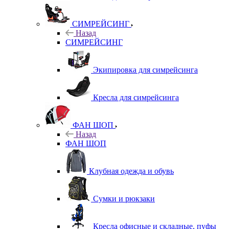
СИМРЕЙСИНГ
Назад
СИМРЕЙСИНГ
Экипировка для симрейсинга
Кресла для симрейсинга
ФАН ШОП
Назад
ФАН ШОП
Клубная одежда и обувь
Сумки и рюкзаки
Кресла офисные и складные, пуфы