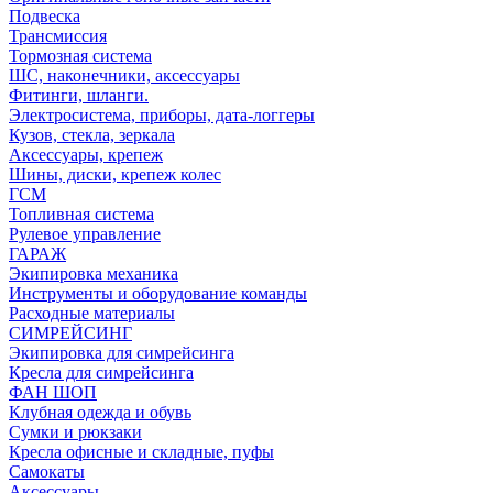
Подвеска
Трансмиссия
Тормозная система
ШС, наконечники, аксессуары
Фитинги, шланги.
Электросистема, приборы, дата-логгеры
Кузов, стекла, зеркала
Аксессуары, крепеж
Шины, диски, крепеж колес
ГСМ
Топливная система
Рулевое управление
ГАРАЖ
Экипировка механика
Инструменты и оборудование команды
Расходные материалы
СИМРЕЙСИНГ
Экипировка для симрейсинга
Кресла для симрейсинга
ФАН ШОП
Клубная одежда и обувь
Сумки и рюкзаки
Кресла офисные и складные, пуфы
Самокаты
Аксессуары