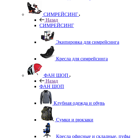
СИМРЕЙСИНГ
Назад
СИМРЕЙСИНГ
Экипировка для симрейсинга
Кресла для симрейсинга
ФАН ШОП
Назад
ФАН ШОП
Клубная одежда и обувь
Сумки и рюкзаки
Кресла офисные и складные, пуфы