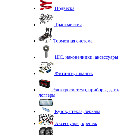
Подвеска
Трансмиссия
Тормозная система
ШС, наконечники, аксессуары
Фитинги, шланги.
Электросистема, приборы, дата-
логгеры
Кузов, стекла, зеркала
Аксессуары, крепеж