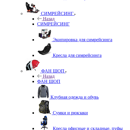
СИМРЕЙСИНГ
Назад
СИМРЕЙСИНГ
Экипировка для симрейсинга
Кресла для симрейсинга
ФАН ШОП
Назад
ФАН ШОП
Клубная одежда и обувь
Сумки и рюкзаки
Кресла офисные и складные, пуфы