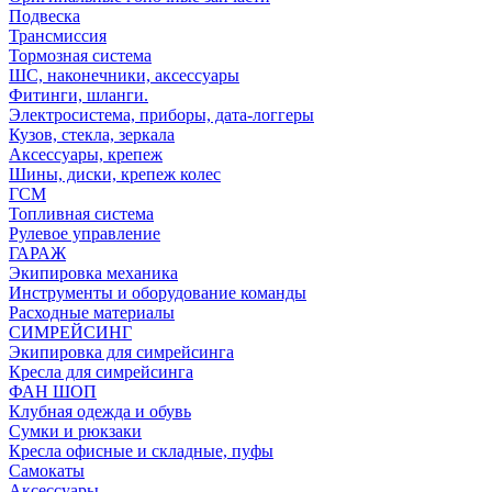
Подвеска
Трансмиссия
Тормозная система
ШС, наконечники, аксессуары
Фитинги, шланги.
Электросистема, приборы, дата-логгеры
Кузов, стекла, зеркала
Аксессуары, крепеж
Шины, диски, крепеж колес
ГСМ
Топливная система
Рулевое управление
ГАРАЖ
Экипировка механика
Инструменты и оборудование команды
Расходные материалы
СИМРЕЙСИНГ
Экипировка для симрейсинга
Кресла для симрейсинга
ФАН ШОП
Клубная одежда и обувь
Сумки и рюкзаки
Кресла офисные и складные, пуфы
Самокаты
Аксессуары