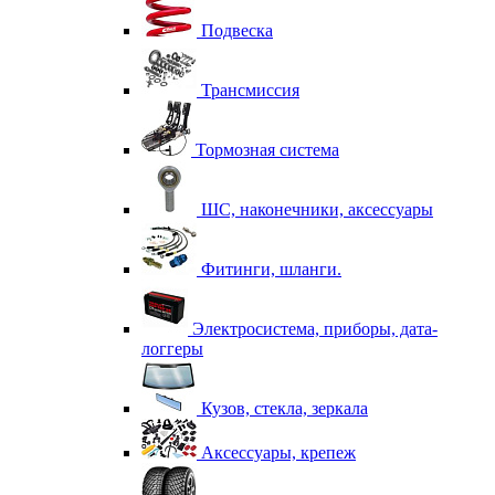
Подвеска
Трансмиссия
Тормозная система
ШС, наконечники, аксессуары
Фитинги, шланги.
Электросистема, приборы, дата-
логгеры
Кузов, стекла, зеркала
Аксессуары, крепеж