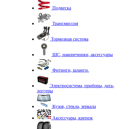
Подвеска
Трансмиссия
Тормозная система
ШС, наконечники, аксессуары
Фитинги, шланги.
Электросистема, приборы, дата-
логгеры
Кузов, стекла, зеркала
Аксессуары, крепеж