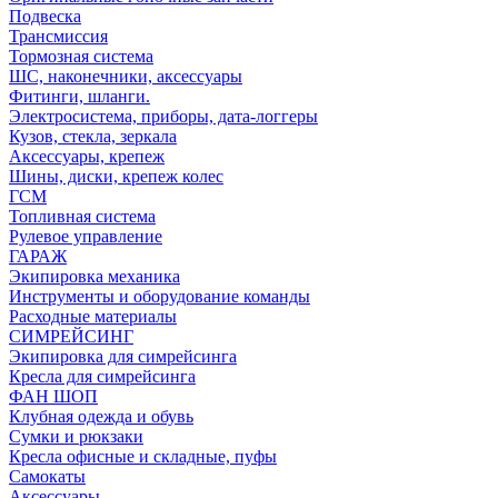
Подвеска
Трансмиссия
Тормозная система
ШС, наконечники, аксессуары
Фитинги, шланги.
Электросистема, приборы, дата-логгеры
Кузов, стекла, зеркала
Аксессуары, крепеж
Шины, диски, крепеж колес
ГСМ
Топливная система
Рулевое управление
ГАРАЖ
Экипировка механика
Инструменты и оборудование команды
Расходные материалы
СИМРЕЙСИНГ
Экипировка для симрейсинга
Кресла для симрейсинга
ФАН ШОП
Клубная одежда и обувь
Сумки и рюкзаки
Кресла офисные и складные, пуфы
Самокаты
Аксессуары