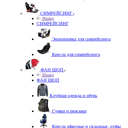
СИМРЕЙСИНГ
Назад
СИМРЕЙСИНГ
Экипировка для симрейсинга
Кресла для симрейсинга
ФАН ШОП
Назад
ФАН ШОП
Клубная одежда и обувь
Сумки и рюкзаки
Кресла офисные и складные, пуфы