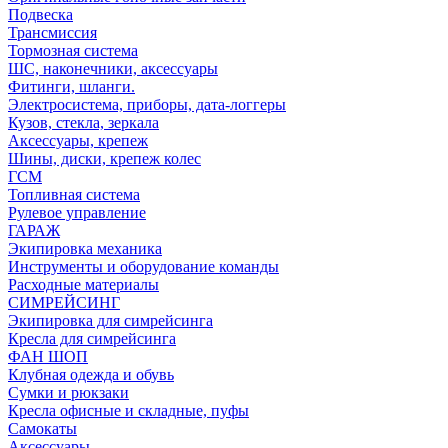
Подвеска
Трансмиссия
Тормозная система
ШС, наконечники, аксессуары
Фитинги, шланги.
Электросистема, приборы, дата-логгеры
Кузов, стекла, зеркала
Аксессуары, крепеж
Шины, диски, крепеж колес
ГСМ
Топливная система
Рулевое управление
ГАРАЖ
Экипировка механика
Инструменты и оборудование команды
Расходные материалы
СИМРЕЙСИНГ
Экипировка для симрейсинга
Кресла для симрейсинга
ФАН ШОП
Клубная одежда и обувь
Сумки и рюкзаки
Кресла офисные и складные, пуфы
Самокаты
Аксессуары