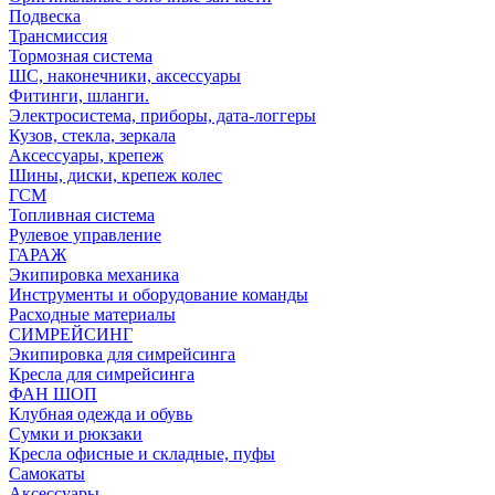
Подвеска
Трансмиссия
Тормозная система
ШС, наконечники, аксессуары
Фитинги, шланги.
Электросистема, приборы, дата-логгеры
Кузов, стекла, зеркала
Аксессуары, крепеж
Шины, диски, крепеж колес
ГСМ
Топливная система
Рулевое управление
ГАРАЖ
Экипировка механика
Инструменты и оборудование команды
Расходные материалы
СИМРЕЙСИНГ
Экипировка для симрейсинга
Кресла для симрейсинга
ФАН ШОП
Клубная одежда и обувь
Сумки и рюкзаки
Кресла офисные и складные, пуфы
Самокаты
Аксессуары