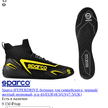
Sparco HYPERDRIVE ботинки для симрейсинга, черный/
желтый неоновый, р-р 41(EUR)/8.5(US)/7.5(UK)
Есть в наличии
9 150
₽
/пар