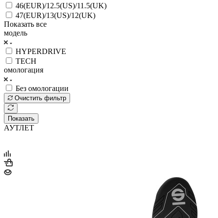
46(EUR)/12.5(US)/11.5(UK)
47(EUR)/13(US)/12(UK)
Показать все
модель
HYPERDRIVE
TECH
омологация
Без омологации
Очистить фильтр
Показать
АУТЛЕТ