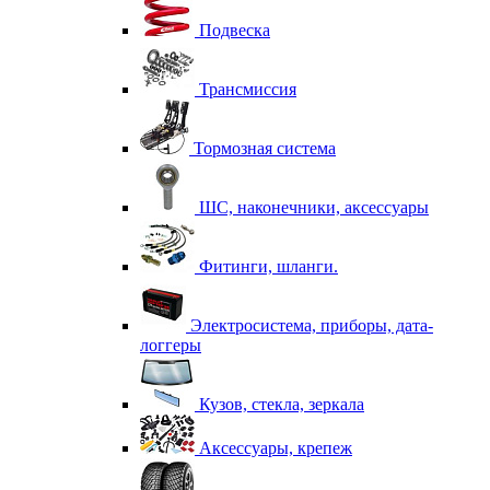
Подвеска
Трансмиссия
Тормозная система
ШС, наконечники, аксессуары
Фитинги, шланги.
Электросистема, приборы, дата-
логгеры
Кузов, стекла, зеркала
Аксессуары, крепеж