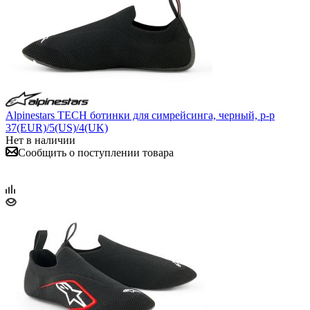
Alpinestars TECH ботинки для симрейсинга, черный, р-р
37(EUR)/5(US)/4(UK)
Нет в наличии
Сообщить о поступлении товара