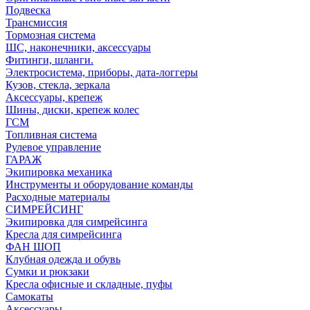
Подвеска
Трансмиссия
Тормозная система
ШС, наконечники, аксессуары
Фитинги, шланги.
Электросистема, приборы, дата-логгеры
Кузов, стекла, зеркала
Аксессуары, крепеж
Шины, диски, крепеж колес
ГСМ
Топливная система
Рулевое управление
ГАРАЖ
Экипировка механика
Инструменты и оборудование команды
Расходные материалы
СИМРЕЙСИНГ
Экипировка для симрейсинга
Кресла для симрейсинга
ФАН ШОП
Клубная одежда и обувь
Сумки и рюкзаки
Кресла офисные и складные, пуфы
Самокаты
Аксессуары