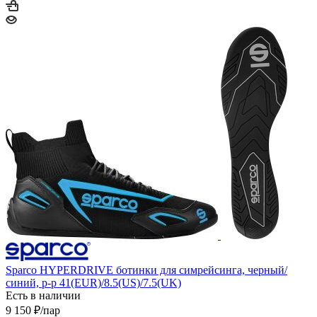
Sparco HYPERDRIVE ботинки для симрейсинга, черный/
синий, р-р 41(EUR)/8.5(US)/7.5(UK)
Есть в наличии
9 150
₽
/пар