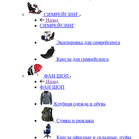
СИМРЕЙСИНГ
Назад
СИМРЕЙСИНГ
Экипировка для симрейсинга
Кресла для симрейсинга
ФАН ШОП
Назад
ФАН ШОП
Клубная одежда и обувь
Сумки и рюкзаки
Кресла офисные и складные, пуфы