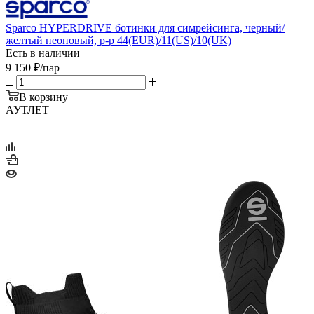
Sparco HYPERDRIVE ботинки для симрейсинга, черный/
желтый неоновый, р-р 44(EUR)/11(US)/10(UK)
Есть в наличии
9 150
₽
/пар
В корзину
АУТЛЕТ