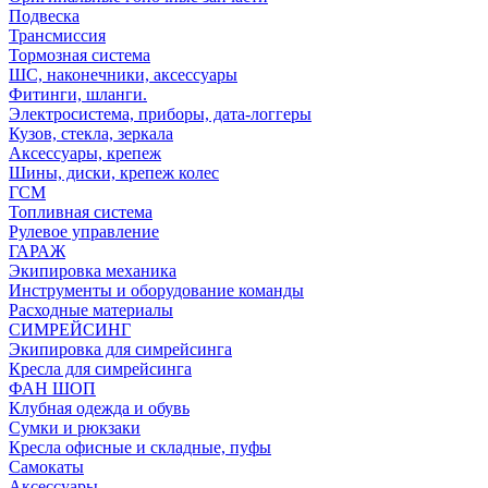
Подвеска
Трансмиссия
Тормозная система
ШС, наконечники, аксессуары
Фитинги, шланги.
Электросистема, приборы, дата-логгеры
Кузов, стекла, зеркала
Аксессуары, крепеж
Шины, диски, крепеж колес
ГСМ
Топливная система
Рулевое управление
ГАРАЖ
Экипировка механика
Инструменты и оборудование команды
Расходные материалы
СИМРЕЙСИНГ
Экипировка для симрейсинга
Кресла для симрейсинга
ФАН ШОП
Клубная одежда и обувь
Сумки и рюкзаки
Кресла офисные и складные, пуфы
Самокаты
Аксессуары