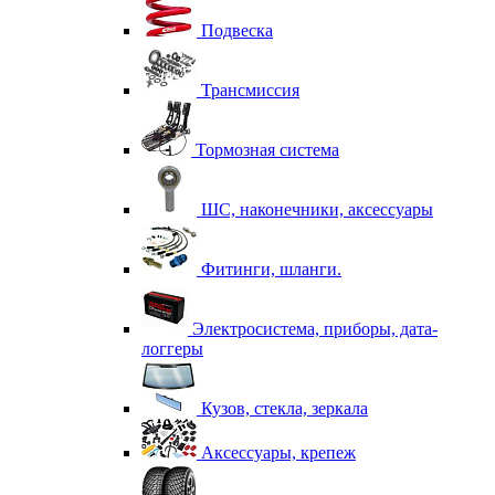
Подвеска
Трансмиссия
Тормозная система
ШС, наконечники, аксессуары
Фитинги, шланги.
Электросистема, приборы, дата-
логгеры
Кузов, стекла, зеркала
Аксессуары, крепеж