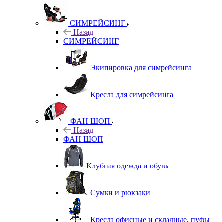
СИМРЕЙСИНГ
Назад
СИМРЕЙСИНГ
Экипировка для симрейсинга
Кресла для симрейсинга
ФАН ШОП
Назад
ФАН ШОП
Клубная одежда и обувь
Сумки и рюкзаки
Кресла офисные и складные, пуфы