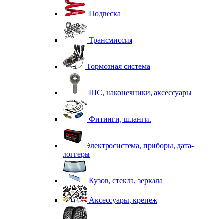
Подвеска
Трансмиссия
Тормозная система
ШС, наконечники, аксессуары
Фитинги, шланги.
Электросистема, приборы, дата-
логгеры
Кузов, стекла, зеркала
Аксессуары, крепеж