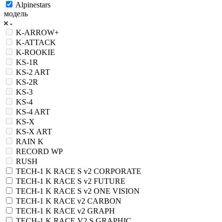
Alpinestars
модель
K-ARROW+
K-ATTACK
K-ROOKIE
KS-1R
KS-2 ART
KS-2R
KS-3
KS-4
KS-4 ART
KS-X
KS-X ART
RAIN K
RECORD WP
RUSH
TECH-1 K RACE S v2 CORPORATE
TECH-1 K RACE S v2 FUTURE
TECH-1 K RACE S v2 ONE VISION
TECH-1 K RACE v2 CARBON
TECH-1 K RACE v2 GRAPH
TECH-1 K RACE V2 S GRAPHIC