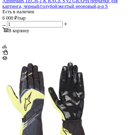
Alpinestars TECH-1 K RACE S v2 GRAPH перчатки для
картинга, черный/голубой/желтый неоновый,р-р S
Есть в наличии
6 000
₽
/пар
В корзину