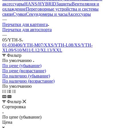
аксессуары
HANS/HYBRID
Защиты
Вентиляция и
охлаждение
Переговорные устройства и системы
связи
Сумки
Секундомеры и часы
Аксессуары
—
Перчатки для картинга
Перчатки для автоспорта
—
05/YTH-S
01-03
04
06/YTH-M
07/XXS/YTH-L
08/XS/YTH-
XL
09/S
10/M
11/L
12/XL
13/XXL
Фильтр
По умолчанию
По цене (убывание)
По цене (возрастание)
По наличию (убывание)
По наличию (возрастание)
По умолчанию
Фильтр
Сортировка
По цене (убывание)
Цена