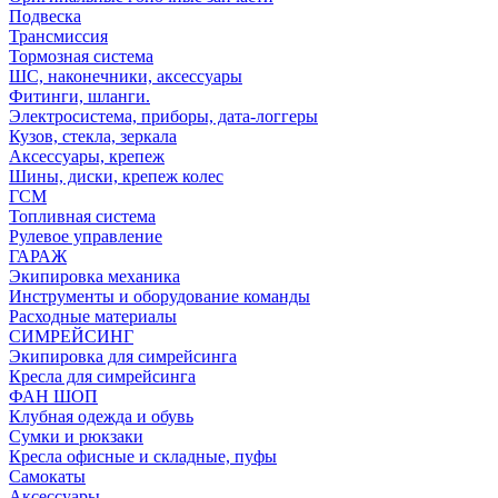
Подвеска
Трансмиссия
Тормозная система
ШС, наконечники, аксессуары
Фитинги, шланги.
Электросистема, приборы, дата-логгеры
Кузов, стекла, зеркала
Аксессуары, крепеж
Шины, диски, крепеж колес
ГСМ
Топливная система
Рулевое управление
ГАРАЖ
Экипировка механика
Инструменты и оборудование команды
Расходные материалы
СИМРЕЙСИНГ
Экипировка для симрейсинга
Кресла для симрейсинга
ФАН ШОП
Клубная одежда и обувь
Сумки и рюкзаки
Кресла офисные и складные, пуфы
Самокаты
Аксессуары