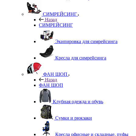
СИМРЕЙСИНГ
Назад
СИМРЕЙСИНГ
Экипировка для симрейсинга
Кресла для симрейсинга
ФАН ШОП
Назад
ФАН ШОП
Клубная одежда и обувь
Сумки и рюкзаки
Кресла офисные и складные, пуфы