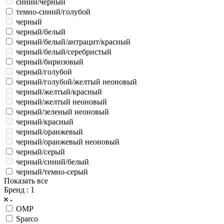
синий/черный
темно-синий/голубой
черный
черный/белый
черный/белый/антрацит/красный
черный/белый/серебристый
черный/бирюзовый
черный/голубой
черный/голубой/желтый неоновый
черный/желтый/красный
черный/желтый неоновый
черный/зеленый неоновый
черный/красный
черный/оранжевый
черный/оранжевый неоновый
черный/серый
черный/синий/белый
черный/темно-серый
Показать все
Бренд
: 1
OMP
Sparco