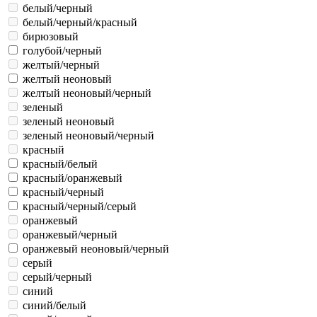
белый/черный
белый/черный/красный
бирюзовый
голубой/черный
желтый/черный
желтый неоновый
желтый неоновый/черный
зеленый
зеленый неоновый
зеленый неоновый/черный
красный
красный/белый
красный/оранжевый
красный/черный
красный/черный/серый
оранжевый
оранжевый/черный
оранжевый неоновый/черный
серый
серый/черный
синий
синий/белый