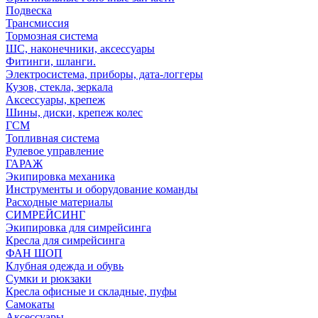
Подвеска
Трансмиссия
Тормозная система
ШС, наконечники, аксессуары
Фитинги, шланги.
Электросистема, приборы, дата-логгеры
Кузов, стекла, зеркала
Аксессуары, крепеж
Шины, диски, крепеж колес
ГСМ
Топливная система
Рулевое управление
ГАРАЖ
Экипировка механика
Инструменты и оборудование команды
Расходные материалы
СИМРЕЙСИНГ
Экипировка для симрейсинга
Кресла для симрейсинга
ФАН ШОП
Клубная одежда и обувь
Сумки и рюкзаки
Кресла офисные и складные, пуфы
Самокаты
Аксессуары