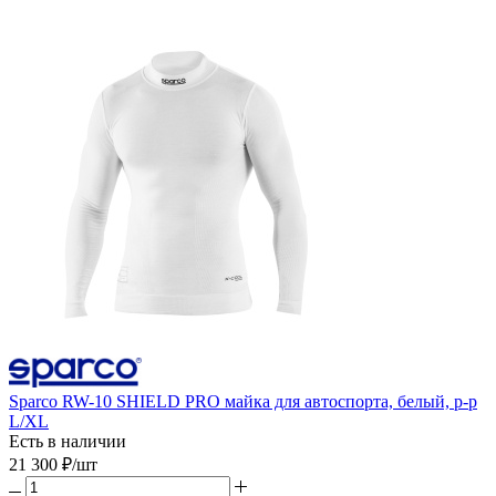
Sparco RW-10 SHIELD PRO майка для автоспорта, белый, р-р
L/XL
Есть в наличии
21 300
₽
/шт