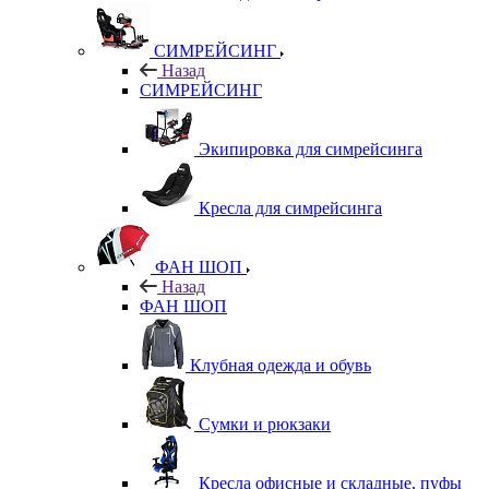
СИМРЕЙСИНГ
Назад
СИМРЕЙСИНГ
Экипировка для симрейсинга
Кресла для симрейсинга
ФАН ШОП
Назад
ФАН ШОП
Клубная одежда и обувь
Сумки и рюкзаки
Кресла офисные и складные, пуфы