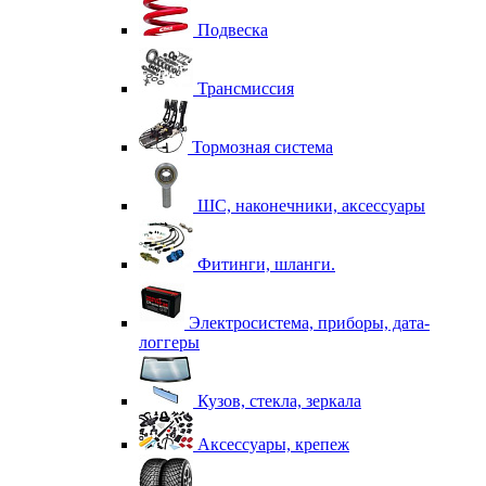
Подвеска
Трансмиссия
Тормозная система
ШС, наконечники, аксессуары
Фитинги, шланги.
Электросистема, приборы, дата-
логгеры
Кузов, стекла, зеркала
Аксессуары, крепеж