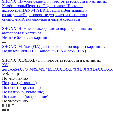
SHONX. Нижнее белье для пилотов автоспорта и картинга.
Комбинезоны
Перчатки
Обувь пилота
Шлемы и
аксессуары
HANS/HYBRID
Защиты
Вентиляция и
охлаждение
Переговорные устройства и системы
связи
Сумки
Секундомеры и часы
Аксессуары
—
SHONX. Нижнее белье для автоспорта для пилотов
автоспорта и картинга.
Нижнее белье для картинга
—
SHONX. Майки (FIA) для пилотов автоспорта и картинга.
Подшлемники (FIA)
Кальсоны (FIA)
Носки (FIA)
—
SHONX. XL/(L/XL) для пилотов автоспорта и картинга.
XS/
детское
S/(XS/S)
M/(S/M)
L/(M/L)
XXL/(XL/XXL)
XXXL/(XXL/XX
Фильтр
По умолчанию
По цене (убывание)
По цене (возрастание)
По наличию (убывание)
По наличию (возрастание)
По умолчанию