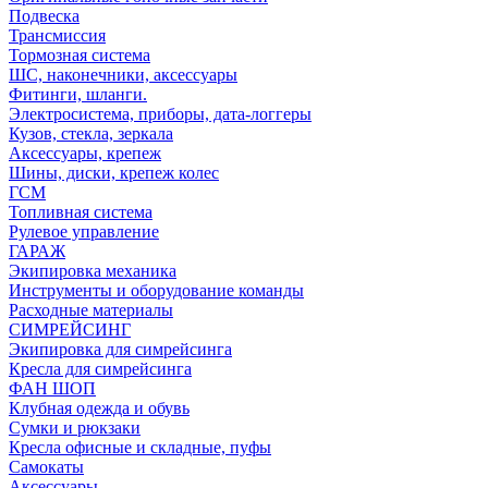
Подвеска
Трансмиссия
Тормозная система
ШС, наконечники, аксессуары
Фитинги, шланги.
Электросистема, приборы, дата-логгеры
Кузов, стекла, зеркала
Аксессуары, крепеж
Шины, диски, крепеж колес
ГСМ
Топливная система
Рулевое управление
ГАРАЖ
Экипировка механика
Инструменты и оборудование команды
Расходные материалы
СИМРЕЙСИНГ
Экипировка для симрейсинга
Кресла для симрейсинга
ФАН ШОП
Клубная одежда и обувь
Сумки и рюкзаки
Кресла офисные и складные, пуфы
Самокаты
Аксессуары