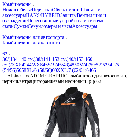
Комбинезоны
Нижнее белье
Перчатки
Обувь пилота
Шлемы и
аксессуары
HANS/HYBRID
Защиты
Вентиляция и
охлаждение
Переговорные устройства и системы
связи
Сумки
Секундомеры и часы
Аксессуары
—
Комбинезоны для автоспорта
Комбинезоны для картинга
—
62
36/(134-140 см.)
38/(141-152 см.)
40/(153-160
см.)/XXS
42
44/2/XS
46
S/3 (46/48)
48
50
M/4 (50/52)
52
54
L/5
(54/56)
56
58
XL/6 (58/60)
60
XXL/7 (62/64)
64
66
—
Alpinestars ATOM GRAPHIC комбинезон для автоспорта,
черный/антрацит/оранжевый неоновый, р-р 62