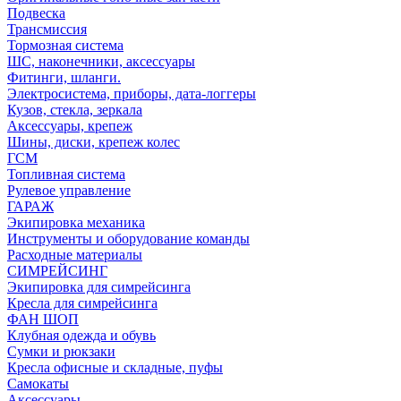
Подвеска
Трансмиссия
Тормозная система
ШС, наконечники, аксессуары
Фитинги, шланги.
Электросистема, приборы, дата-логгеры
Кузов, стекла, зеркала
Аксессуары, крепеж
Шины, диски, крепеж колес
ГСМ
Топливная система
Рулевое управление
ГАРАЖ
Экипировка механика
Инструменты и оборудование команды
Расходные материалы
СИМРЕЙСИНГ
Экипировка для симрейсинга
Кресла для симрейсинга
ФАН ШОП
Клубная одежда и обувь
Сумки и рюкзаки
Кресла офисные и складные, пуфы
Самокаты
Аксессуары