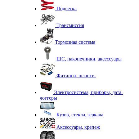
Подвеска
Трансмиссия
Тормозная система
ШС, наконечники, аксессуары
Фитинги, шланги.
Электросистема, приборы, дата-
логгеры
Кузов, стекла, зеркала
Аксессуары, крепеж