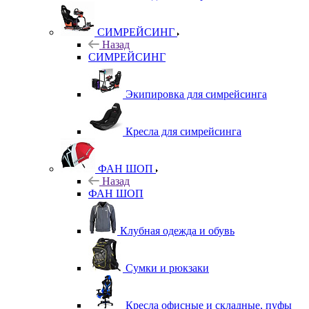
СИМРЕЙСИНГ
Назад
СИМРЕЙСИНГ
Экипировка для симрейсинга
Кресла для симрейсинга
ФАН ШОП
Назад
ФАН ШОП
Клубная одежда и обувь
Сумки и рюкзаки
Кресла офисные и складные, пуфы