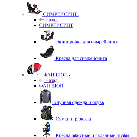
СИМРЕЙСИНГ
Назад
СИМРЕЙСИНГ
Экипировка для симрейсинга
Кресла для симрейсинга
ФАН ШОП
Назад
ФАН ШОП
Клубная одежда и обувь
Сумки и рюкзаки
Кресла офисные и складные, пуфы