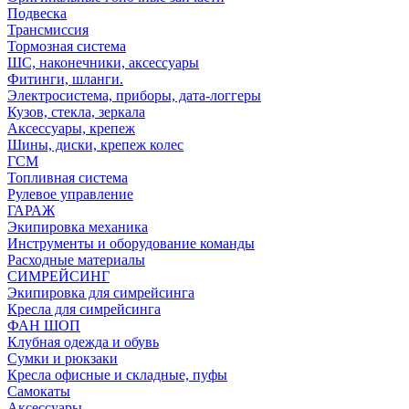
Подвеска
Трансмиссия
Тормозная система
ШС, наконечники, аксессуары
Фитинги, шланги.
Электросистема, приборы, дата-логгеры
Кузов, стекла, зеркала
Аксессуары, крепеж
Шины, диски, крепеж колес
ГСМ
Топливная система
Рулевое управление
ГАРАЖ
Экипировка механика
Инструменты и оборудование команды
Расходные материалы
СИМРЕЙСИНГ
Экипировка для симрейсинга
Кресла для симрейсинга
ФАН ШОП
Клубная одежда и обувь
Сумки и рюкзаки
Кресла офисные и складные, пуфы
Самокаты
Аксессуары