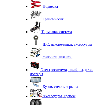
Подвеска
Трансмиссия
Тормозная система
ШС, наконечники, аксессуары
Фитинги, шланги.
Электросистема, приборы, дата-
логгеры
Кузов, стекла, зеркала
Аксессуары, крепеж