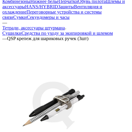
Комбинезоны
Нижнее белье
Перчатки
Обувь пилота
Шлемы и
аксессуары
HANS/HYBRID
Защиты
Вентиляция и
охлаждение
Переговорные устройства и системы
связи
Сумки
Секундомеры и часы
—
Тетради, аксессуары штурмана
Сушилки
Средства по уходу за экипировкой и шлемом
—
QSP крепеж для шариковых ручек (3шт)