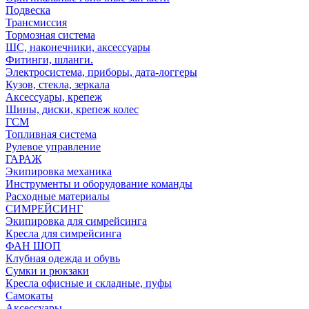
Подвеска
Трансмиссия
Тормозная система
ШС, наконечники, аксессуары
Фитинги, шланги.
Электросистема, приборы, дата-логгеры
Кузов, стекла, зеркала
Аксессуары, крепеж
Шины, диски, крепеж колес
ГСМ
Топливная система
Рулевое управление
ГАРАЖ
Экипировка механика
Инструменты и оборудование команды
Расходные материалы
СИМРЕЙСИНГ
Экипировка для симрейсинга
Кресла для симрейсинга
ФАН ШОП
Клубная одежда и обувь
Сумки и рюкзаки
Кресла офисные и складные, пуфы
Самокаты
Аксессуары