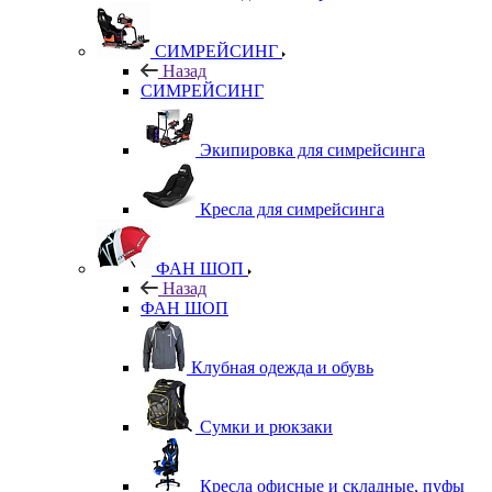
СИМРЕЙСИНГ
Назад
СИМРЕЙСИНГ
Экипировка для симрейсинга
Кресла для симрейсинга
ФАН ШОП
Назад
ФАН ШОП
Клубная одежда и обувь
Сумки и рюкзаки
Кресла офисные и складные, пуфы