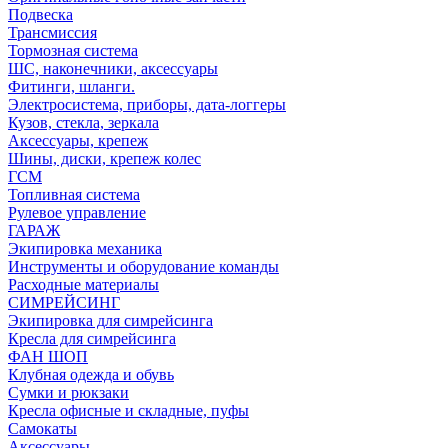
Подвеска
Трансмиссия
Тормозная система
ШС, наконечники, аксессуары
Фитинги, шланги.
Электросистема, приборы, дата-логгеры
Кузов, стекла, зеркала
Аксессуары, крепеж
Шины, диски, крепеж колес
ГСМ
Топливная система
Рулевое управление
ГАРАЖ
Экипировка механика
Инструменты и оборудование команды
Расходные материалы
СИМРЕЙСИНГ
Экипировка для симрейсинга
Кресла для симрейсинга
ФАН ШОП
Клубная одежда и обувь
Сумки и рюкзаки
Кресла офисные и складные, пуфы
Самокаты
Аксессуары