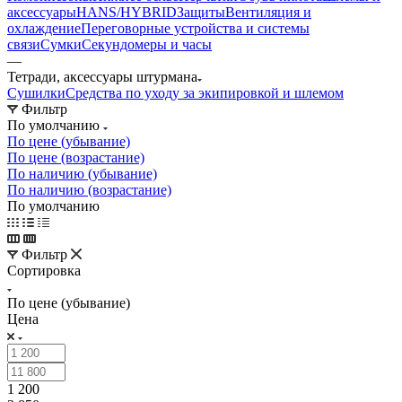
аксессуары
HANS/HYBRID
Защиты
Вентиляция и
охлаждение
Переговорные устройства и системы
связи
Сумки
Секундомеры и часы
—
Тетради, аксессуары штурмана
Сушилки
Средства по уходу за экипировкой и шлемом
Фильтр
По умолчанию
По цене (убывание)
По цене (возрастание)
По наличию (убывание)
По наличию (возрастание)
По умолчанию
Фильтр
Сортировка
По цене (убывание)
Цена
1 200