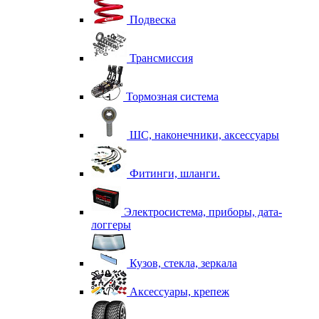
Подвеска
Трансмиссия
Тормозная система
ШС, наконечники, аксессуары
Фитинги, шланги.
Электросистема, приборы, дата-
логгеры
Кузов, стекла, зеркала
Аксессуары, крепеж