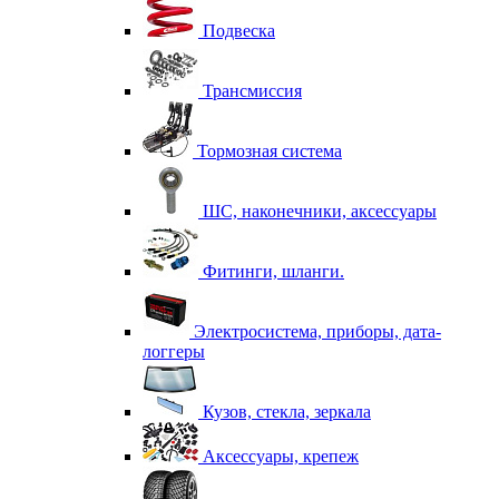
Подвеска
Трансмиссия
Тормозная система
ШС, наконечники, аксессуары
Фитинги, шланги.
Электросистема, приборы, дата-
логгеры
Кузов, стекла, зеркала
Аксессуары, крепеж