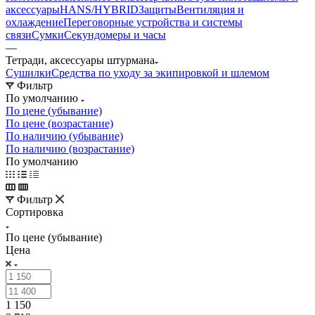
аксессуары
HANS/HYBRID
Защиты
Вентиляция и
охлаждение
Переговорные устройства и системы
связи
Сумки
Секундомеры и часы
—
Тетради, аксессуары штурмана
Сушилки
Средства по уходу за экипировкой и шлемом
Фильтр
По умолчанию
По цене (убывание)
По цене (возрастание)
По наличию (убывание)
По наличию (возрастание)
По умолчанию
Фильтр
Сортировка
По цене (убывание)
Цена
1 150