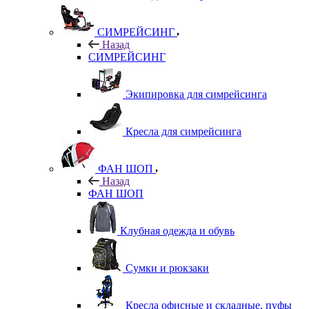
СИМРЕЙСИНГ
Назад
СИМРЕЙСИНГ
Экипировка для симрейсинга
Кресла для симрейсинга
ФАН ШОП
Назад
ФАН ШОП
Клубная одежда и обувь
Сумки и рюкзаки
Кресла офисные и складные, пуфы