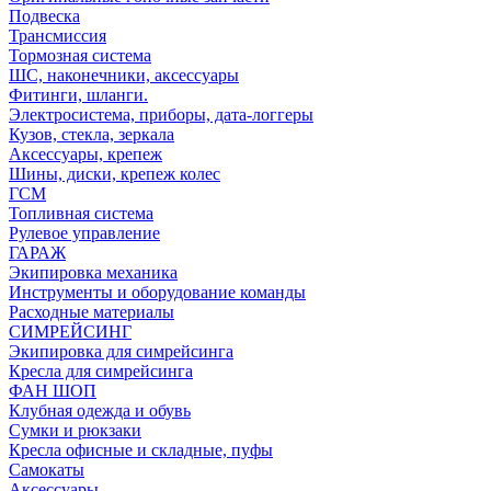
Подвеска
Трансмиссия
Тормозная система
ШС, наконечники, аксессуары
Фитинги, шланги.
Электросистема, приборы, дата-логгеры
Кузов, стекла, зеркала
Аксессуары, крепеж
Шины, диски, крепеж колес
ГСМ
Топливная система
Рулевое управление
ГАРАЖ
Экипировка механика
Инструменты и оборудование команды
Расходные материалы
СИМРЕЙСИНГ
Экипировка для симрейсинга
Кресла для симрейсинга
ФАН ШОП
Клубная одежда и обувь
Сумки и рюкзаки
Кресла офисные и складные, пуфы
Самокаты
Аксессуары