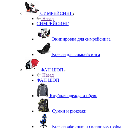
СИМРЕЙСИНГ
Назад
СИМРЕЙСИНГ
Экипировка для симрейсинга
Кресла для симрейсинга
ФАН ШОП
Назад
ФАН ШОП
Клубная одежда и обувь
Сумки и рюкзаки
Кресла офисные и складные, пуфы