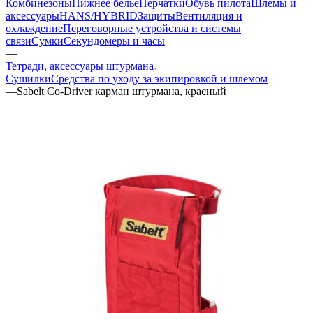
Комбинезоны
Нижнее белье
Перчатки
Обувь пилота
Шлемы и
аксессуары
HANS/HYBRID
Защиты
Вентиляция и
охлаждение
Переговорные устройства и системы
связи
Сумки
Секундомеры и часы
—
Тетради, аксессуары штурмана
Сушилки
Средства по уходу за экипировкой и шлемом
—
Sabelt Co-Driver карман штурмана, красный