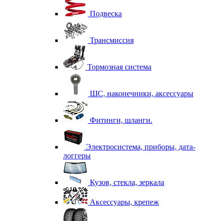
Подвеска
Трансмиссия
Тормозная система
ШС, наконечники, аксессуары
Фитинги, шланги.
Электросистема, приборы, дата-
логгеры
Кузов, стекла, зеркала
Аксессуары, крепеж