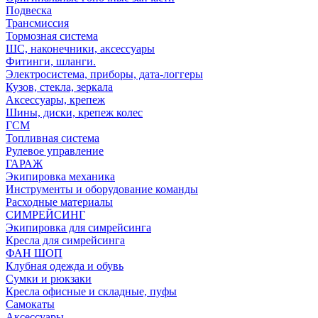
Подвеска
Трансмиссия
Тормозная система
ШС, наконечники, аксессуары
Фитинги, шланги.
Электросистема, приборы, дата-логгеры
Кузов, стекла, зеркала
Аксессуары, крепеж
Шины, диски, крепеж колес
ГСМ
Топливная система
Рулевое управление
ГАРАЖ
Экипировка механика
Инструменты и оборудование команды
Расходные материалы
СИМРЕЙСИНГ
Экипировка для симрейсинга
Кресла для симрейсинга
ФАН ШОП
Клубная одежда и обувь
Сумки и рюкзаки
Кресла офисные и складные, пуфы
Самокаты
Аксессуары